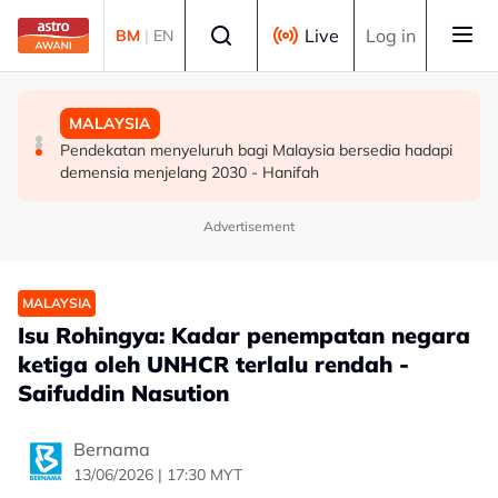
Skip to main content
Select language
Live
Log in
BM
|
EN
DUNIA
DUNIA
MALAYSIA
Kebakaran hutan di Gunung Bromo cecah 60 hektar,
Jerman naikkan anggaran kematian berkaitan haba
Pendekatan menyeluruh bagi Malaysia bersedia hadapi
sokongan udara digerakkan
kepada hampir 12,000
demensia menjelang 2030 - Hanifah
Advertisement
MALAYSIA
Isu Rohingya: Kadar penempatan negara
ketiga oleh UNHCR terlalu rendah -
Saifuddin Nasution
Bernama
13/06/2026 | 17:30 MYT