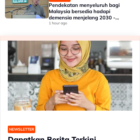
Pendekatan menyeluruh bagi
Malaysia bersedia hadapi
demensia menjelang 2030 -
Hanifah
1 hour ago
NEWSLETTER
Dapatkan Berita Terkini