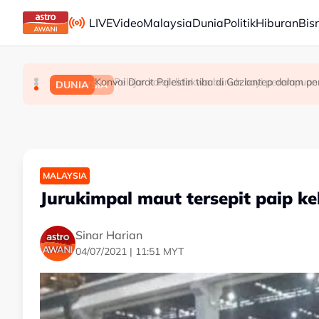
Skip to main content
LIVE
Video
Malaysia
Dunia
Politik
Hiburan
Bis
Konvoi Darat Palestin tiba di Gaziantep dalam pe
PRU16: Kedudukan PH dijangka mengukuh, jajara
Pelajar kolej didakwa bunuh bayi perempuan 
POLITIK
MALAYSIA
DUNIA
MALAYSIA
Jurukimpal maut tersepit paip kel
Sinar Harian
04/07/2021 | 11:51 MYT