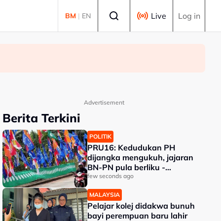
Select language
Live
Log in
BM
|
EN
Advertisement
Berita Terkini
POLITIK
PRU16: Kedudukan PH
dijangka mengukuh, jajaran
BN-PN pula berliku -
Penganalisis
few seconds ago
MALAYSIA
Pelajar kolej didakwa bunuh
bayi perempuan baru lahir