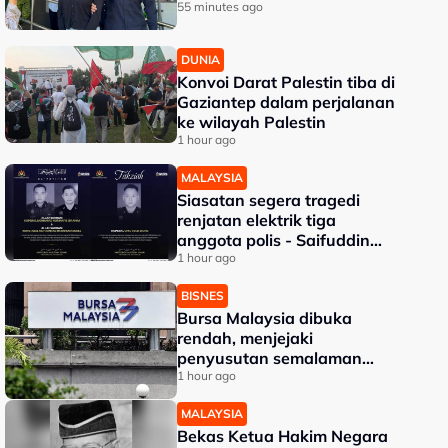
55 minutes ago
DUNIA
Konvoi Darat Palestin tiba di
Gaziantep dalam perjalanan
ke wilayah Palestin
1 hour ago
MALAYSIA
Siasatan segera tragedi
renjatan elektrik tiga
anggota polis - Saifuddin
Nasution
1 hour ago
BISNES
Bursa Malaysia dibuka
rendah, menjejaki
penyusutan semalaman
Wall Street
1 hour ago
MALAYSIA
Bekas Ketua Hakim Negara