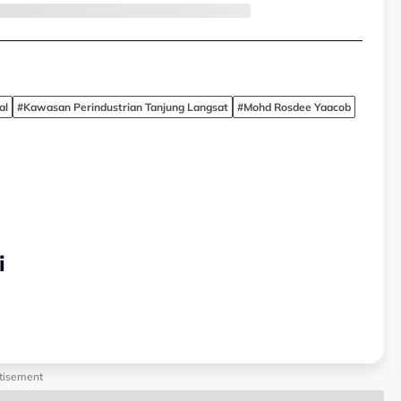
al
#Kawasan Perindustrian Tanjung Langsat
#Mohd Rosdee Yaacob
i
tisement