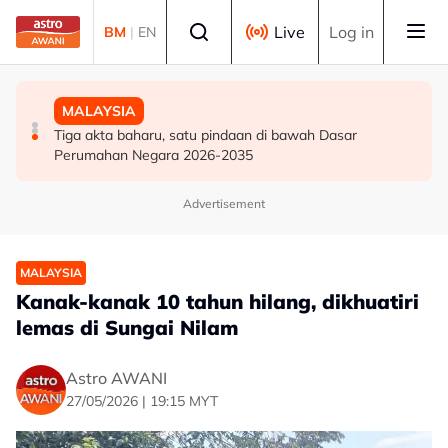
Skip to main content
Select language
Live
Log in
BM
|
EN
MALAYSIA
DUNIA
MALAYSIA
Bekas Timbalan Pengerusi Ambank Azlan Hashim
China kecam tindakan India namakan 27 lokasi di
Tiga akta baharu, satu pindaan di bawah Dasar
meninggal dunia
wilayah sempadan Zangnan
Perumahan Negara 2026-2035
Advertisement
MALAYSIA
Kanak-kanak 10 tahun hilang, dikhuatiri
lemas di Sungai Nilam
Astro AWANI
27/05/2026 | 19:15 MYT