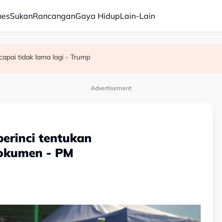
nes
Sukan
Rancangan
Gaya Hidup
Lain-Lain
apai tidak lama lagi - Trump
off Chin meninggal dunia pada usia 91 tahun
 27 Ogos susulan masalah kesihatan
Advertisement
erinci tentukan
okumen - PM