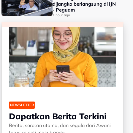
dijangka berlangsung di IJN
- Peguam
1 hour ago
NEWSLETTER
Dapatkan Berita Terkini
Berita, sorotan utama, dan segala dari Awani
terus ke peti masuk anda.