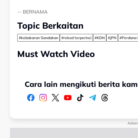
-- BERNAMA
Topic Berkaitan
#kebakaran Sandakan
#rekod terperinci
#KDN
#JPN
#Perdana 
Must Watch Video
Cara lain mengikuti berita kam
Adver