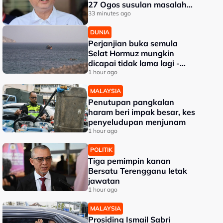
27 Ogos susulan masalah
kesihatan
33 minutes ago
DUNIA
Perjanjian buka semula
Selat Hormuz mungkin
dicapai tidak lama lagi -
Trump
1 hour ago
MALAYSIA
Penutupan pangkalan
haram beri impak besar, kes
penyeludupan menjunam
1 hour ago
POLITIK
Tiga pemimpin kanan
Bersatu Terengganu letak
jawatan
1 hour ago
MALAYSIA
Prosiding Ismail Sabri