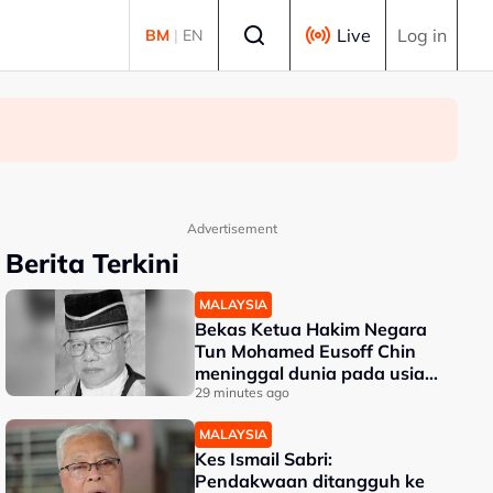
Select language
Live
Log in
BM
|
EN
Advertisement
Berita Terkini
MALAYSIA
Bekas Ketua Hakim Negara
Tun Mohamed Eusoff Chin
meninggal dunia pada usia
91 tahun
29 minutes ago
MALAYSIA
Kes Ismail Sabri:
Pendakwaan ditangguh ke