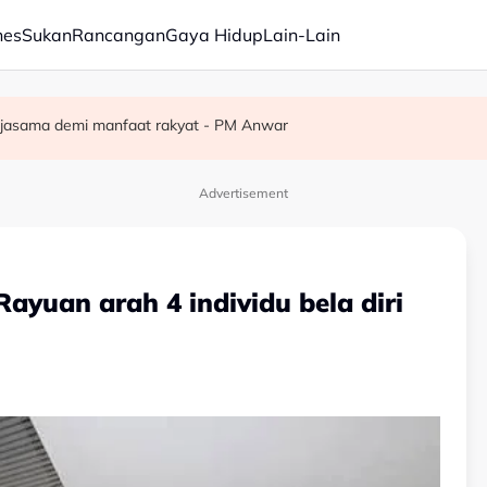
nes
Sukan
Rancangan
Gaya Hidup
Lain-Lain
erketat selepas insiden tembakan di sekolah
erjasama demi manfaat rakyat - PM Anwar
satan audio siar sentuh isu sensitiviti agama
Advertisement
yuan arah 4 individu bela diri