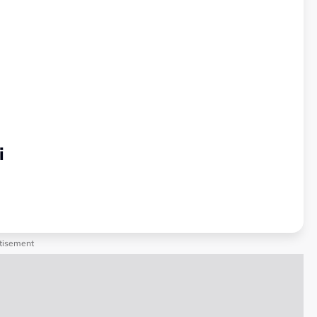
i
tisement