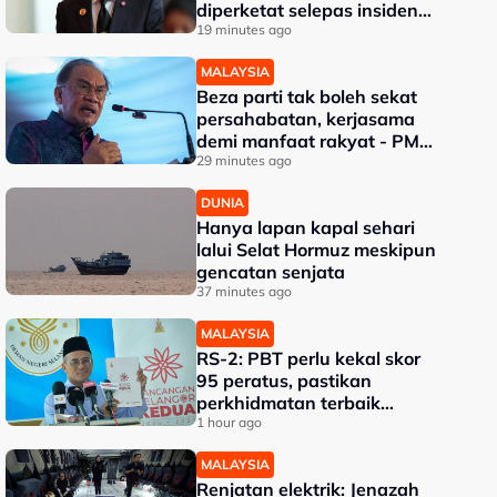
diperketat selepas insiden
tembakan di sekolah
19 minutes ago
MALAYSIA
Beza parti tak boleh sekat
persahabatan, kerjasama
demi manfaat rakyat - PM
Anwar
29 minutes ago
DUNIA
Hanya lapan kapal sehari
lalui Selat Hormuz meskipun
gencatan senjata
37 minutes ago
MALAYSIA
RS-2: PBT perlu kekal skor
95 peratus, pastikan
perkhidmatan terbaik
kepada rakyat - Amirudin
1 hour ago
MALAYSIA
Renjatan elektrik: Jenazah