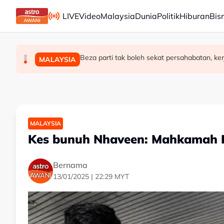
Skip to main content
LIVE
Video
Malaysia
Dunia
Politik
Hiburan
Bis
PM Thailand arah undang-undang senjata api dip
Beza parti tak boleh sekat persahabatan, k
Pengacara, ahli perniagaan ditahan bantu sia
DUNIA
MALAYSIA
MALAYSIA
MALAYSIA
Kes bunuh Nhaveen: Mahkamah Ra
Bernama
13/01/2025 | 22:29 MYT