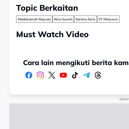
Topic Berkaitan
#Mahkamah Rayuan
#kes bunuh
#prima facie
#T Nhaveen
Must Watch Video
Cara lain mengikuti berita kam
Adver