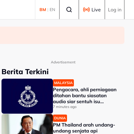
Select language
Live
Log in
BM
|
EN
Advertisement
Berita Terkini
MALAYSIA
Pengacara, ahli perniagaan
ditahan bantu siasatan
audio siar sentuh isu
sensitiviti agama
7 minutes ago
DUNIA
PM Thailand arah undang-
undang senjata api