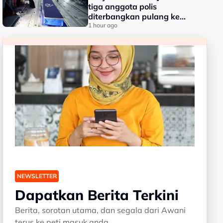
tiga anggota polis
diterbangkan pulang ke
kampung halaman
1 hour ago
NEWSLETTER
Dapatkan Berita Terkini
Berita, sorotan utama, dan segala dari Awani
terus ke peti masuk anda.