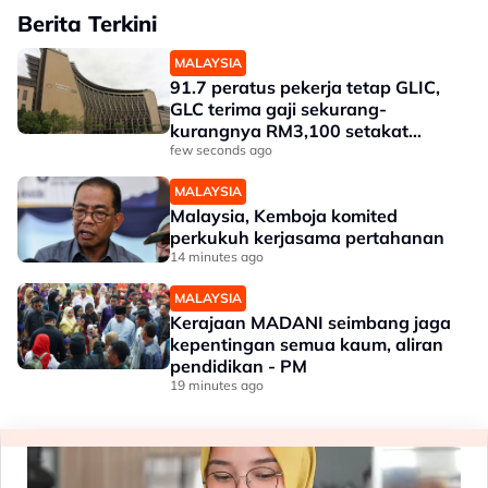
Berita Terkini
MALAYSIA
91.7 peratus pekerja tetap GLIC,
GLC terima gaji sekurang-
kurangnya RM3,100 setakat
akhir 2025
few seconds ago
MALAYSIA
Malaysia, Kemboja komited
perkukuh kerjasama pertahanan
14 minutes ago
MALAYSIA
Kerajaan MADANI seimbang jaga
kepentingan semua kaum, aliran
pendidikan - PM
19 minutes ago