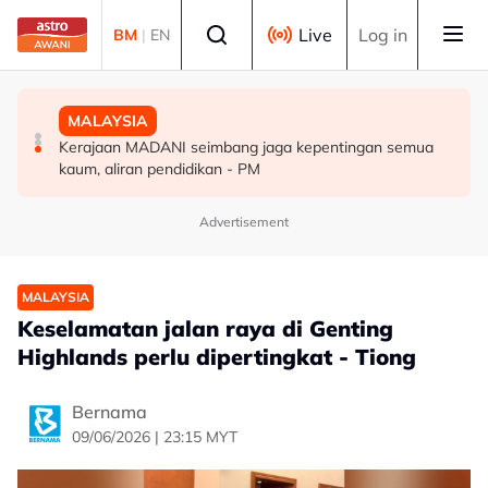
Skip to main content
Select language
Live
Log in
BM
|
EN
MALAYSIA
MALAYSIA
MALAYSIA
91.7 peratus pekerja tetap GLIC, GLC terima gaji
Malaysia, Kemboja komited perkukuh kerjasama
Kerajaan MADANI seimbang jaga kepentingan semua
sekurang-kurangnya RM3,100 setakat akhir 2025
pertahanan
kaum, aliran pendidikan - PM
Advertisement
MALAYSIA
Keselamatan jalan raya di Genting
Highlands perlu dipertingkat - Tiong
Bernama
09/06/2026 | 23:15 MYT