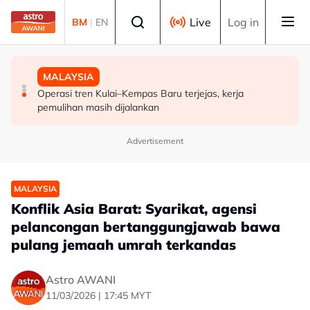
Skip to main content
Select language
Live
Log in
BM
|
EN
MALAYSIA
POLITIK
MALAYSIA
FMBA sambut baik arahan PM percepat kelulusan
'Siapa akan pergi, siapa diperintah pergi? Tunggu dan
Operasi tren Kulai–Kempas Baru terjejas, kerja
pekerja asing sektor restoran
lihat'- Zahid
pemulihan masih dijalankan
Advertisement
MALAYSIA
Konflik Asia Barat: Syarikat, agensi
pelancongan bertanggungjawab bawa
pulang jemaah umrah terkandas
Astro AWANI
11/03/2026 | 17:45 MYT