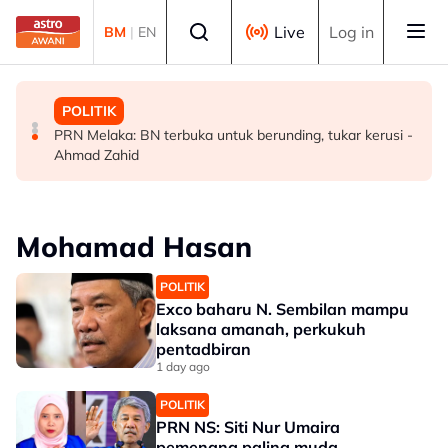
Skip to main content
Select language
Live
Log in
BM
|
EN
MALAYSIA
MALAYSIA
POLITIK
Malaysia bakal bina kilang fraksinasi plasma sendiri
Rundingan import udang Thailand dijangka selesai
PRN Melaka: BN terbuka untuk berunding, tukar kerusi -
dalam tempoh lima tahun - KKM
pertengahan bulan ini - Mohamad
Ahmad Zahid
Mohamad Hasan
POLITIK
Exco baharu N. Sembilan mampu
laksana amanah, perkukuh
pentadbiran
1 day ago
POLITIK
PRN NS: Siti Nur Umaira
pemenang paling muda,