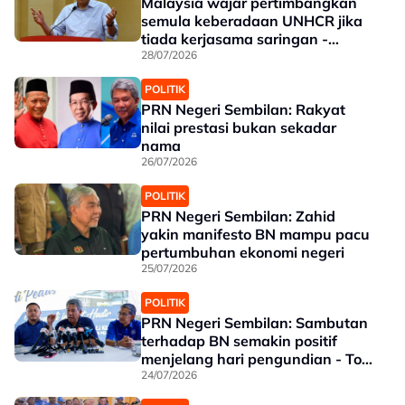
Malaysia wajar pertimbangkan
semula keberadaan UNHCR jika
tiada kerjasama saringan -
Mohamad Hasan
28/07/2026
POLITIK
PRN Negeri Sembilan: Rakyat
nilai prestasi bukan sekadar
nama
26/07/2026
POLITIK
PRN Negeri Sembilan: Zahid
yakin manifesto BN mampu pacu
pertumbuhan ekonomi negeri
25/07/2026
POLITIK
PRN Negeri Sembilan: Sambutan
terhadap BN semakin positif
menjelang hari pengundian - Tok
Mat
24/07/2026