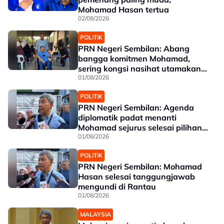
Mohamad Hasan tertua
02/08/2026
POLITIK
PRN Negeri Sembilan: Abang
bangga komitmen Mohamad,
sering kongsi nasihat utamakan
kebajikan rakyat Rantau
01/08/2026
POLITIK
PRN Negeri Sembilan: Agenda
diplomatik padat menanti
Mohamad sejurus selesai pilihan
raya
01/08/2026
POLITIK
PRN Negeri Sembilan: Mohamad
Hasan selesai tanggungjawab
mengundi di Rantau
01/08/2026
MALAYSIA