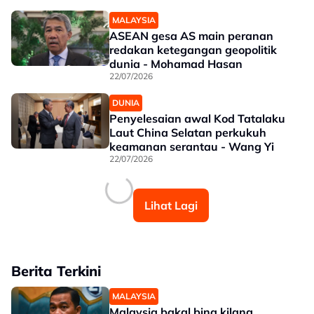
MALAYSIA
ASEAN gesa AS main peranan
redakan ketegangan geopolitik
dunia - Mohamad Hasan
22/07/2026
DUNIA
Penyelesaian awal Kod Tatalaku
Laut China Selatan perkukuh
keamanan serantau - Wang Yi
22/07/2026
Lihat Lagi
Berita Terkini
MALAYSIA
Malaysia bakal bina kilang