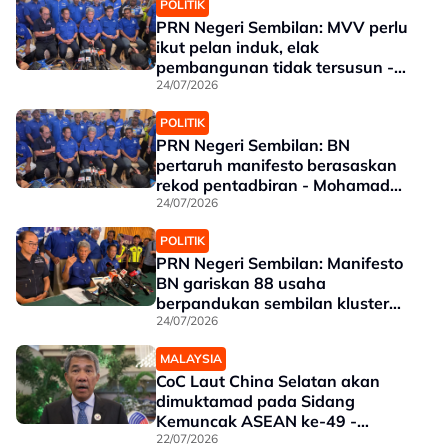
POLITIK
PRN Negeri Sembilan: MVV perlu
ikut pelan induk, elak
pembangunan tidak tersusun -
Mohamad Hasan
24/07/2026
POLITIK
PRN Negeri Sembilan: BN
pertaruh manifesto berasaskan
rekod pentadbiran - Mohamad
Hasan
24/07/2026
POLITIK
PRN Negeri Sembilan: Manifesto
BN gariskan 88 usaha
berpandukan sembilan kluster
teras
24/07/2026
MALAYSIA
CoC Laut China Selatan akan
dimuktamad pada Sidang
Kemuncak ASEAN ke-49 -
Mohamad Hasan
22/07/2026