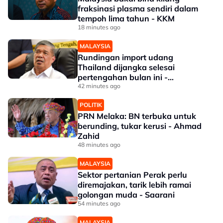
fraksinasi plasma sendiri dalam
tempoh lima tahun - KKM
18 minutes ago
MALAYSIA
Rundingan import udang
Thailand dijangka selesai
pertengahan bulan ini -
Mohamad
42 minutes ago
POLITIK
PRN Melaka: BN terbuka untuk
berunding, tukar kerusi - Ahmad
Zahid
48 minutes ago
MALAYSIA
Sektor pertanian Perak perlu
diremajakan, tarik lebih ramai
golongan muda - Saarani
54 minutes ago
MALAYSIA