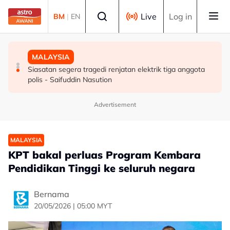
Skip to main content
Select language
Live
Log in
BM
|
EN
MALAYSIA
DUNIA
MALAYSIA
Pelajar kolej didakwa bunuh bayi perempuan baru lahir
Konvoi Darat Palestin tiba di Gaziantep dalam
Siasatan segera tragedi renjatan elektrik tiga anggota
perjalanan ke wilayah Palestin
polis - Saifuddin Nasution
Advertisement
MALAYSIA
KPT bakal perluas Program Kembara
Pendidikan Tinggi ke seluruh negara
Bernama
20/05/2026 | 05:00 MYT