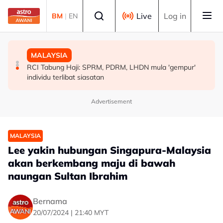
Skip to main content
Select language
Live
Log in
BM
|
EN
MALAYSIA
POLITIK
MALAYSIA
Kerajaan pastikan syor, dapatan RCI Tabung Haji
'Pihak ketiga' jangan ganggu usaha persefahaman parti
RCI Tabung Haji: SPRM, PDRM, LHDN mula 'gempur'
disiasat tuntas tanpa kompromi - PM Anwar
Melayu - Asyraf Wajdi
individu terlibat siasatan
Advertisement
MALAYSIA
Lee yakin hubungan Singapura-Malaysia
akan berkembang maju di bawah
naungan Sultan Ibrahim
Bernama
20/07/2024 | 21:40 MYT