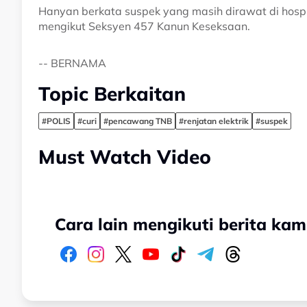
Hanyan berkata suspek yang masih dirawat di hospit
mengikut Seksyen 457 Kanun Keseksaan.
-- BERNAMA
Topic Berkaitan
#POLIS
#curi
#pencawang TNB
#renjatan elektrik
#suspek
Must Watch Video
Cara lain mengikuti berita kam