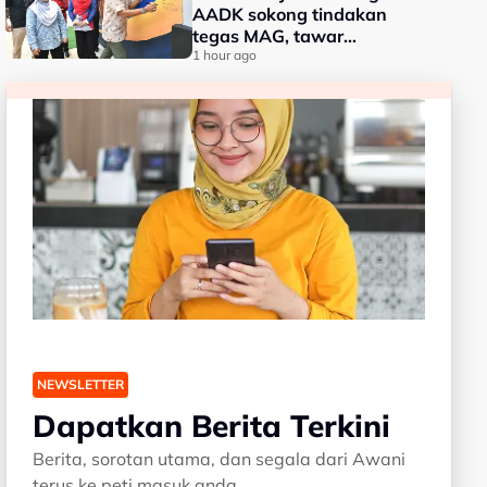
AADK sokong tindakan
tegas MAG, tawar
kepakaran pemeriksaan
1 hour ago
ketat
NEWSLETTER
Dapatkan Berita Terkini
Berita, sorotan utama, dan segala dari Awani
terus ke peti masuk anda.