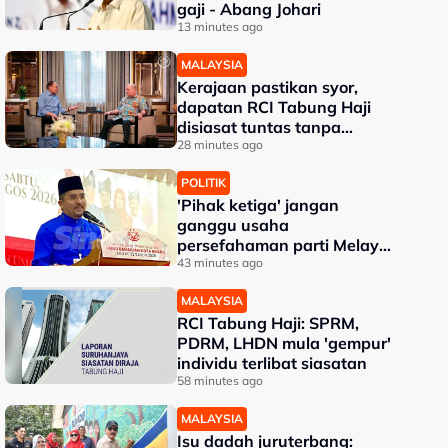
gaji - Abang Johari
13 minutes ago
MALAYSIA
Kerajaan pastikan syor,
dapatan RCI Tabung Haji
disiasat tuntas tanpa
kompromi - PM Anwar
28 minutes ago
POLITIK
'Pihak ketiga' jangan
ganggu usaha
persefahaman parti Melayu
- Asyraf Wajdi
43 minutes ago
MALAYSIA
RCI Tabung Haji: SPRM,
PDRM, LHDN mula 'gempur'
individu terlibat siasatan
58 minutes ago
MALAYSIA
Isu dadah juruterbang: