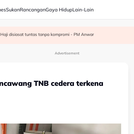
nes
Sukan
Rancangan
Gaya Hidup
Lain-Lain
kawasan di Sarawak
a bulan gaji - Abang Johari
 Haji disiasat tuntas tanpa kompromi - PM Anwar
Advertisement
pencawang TNB cedera terkena