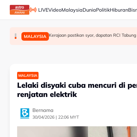
Skip to main content
LIVE
Video
Malaysia
Dunia
Politik
Hiburan
Bis
Jerebu rentas sempadan dijangka jejas 19 
Penjawat awam Sarawak bakal terima BKK du
Kerajaan pastikan syor, dapatan RCI Tabung
MALAYSIA
MALAYSIA
MALAYSIA
MALAYSIA
Lelaki disyaki cuba mencuri di 
renjatan elektrik
Bernama
30/04/2026 | 22:06 MYT