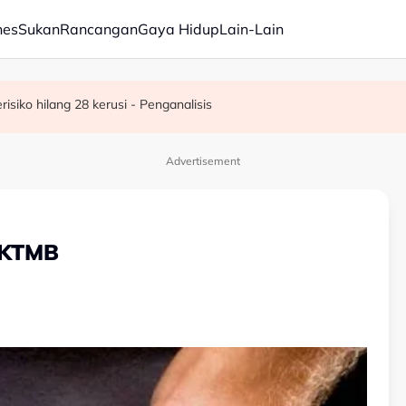
nes
Sukan
Rancangan
Gaya Hidup
Lain-Lain
siko hilang 28 kerusi - Penganalisis
kerjasama ADTEC-ITE Singapura
siasatan kes seksual OKU
Advertisement
l KTMB