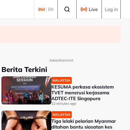
Select language
Live
Log in
BM
|
EN
Advertisement
Berita Terkini
MALAYSIA
KESUMA perkasa ekosistem
TVET menerusi kerjasama
ADTEC-ITE Singapura
22 minutes ago
MALAYSIA
Tiga lelaki pelarian Myanmar
ditahan bantu siasatan kes