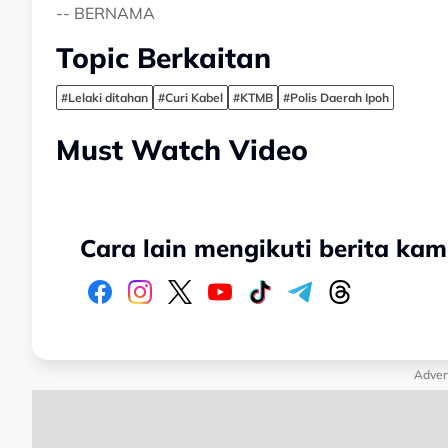
-- BERNAMA
Topic Berkaitan
#Lelaki ditahan
#Curi Kabel
#KTMB
#Polis Daerah Ipoh
Must Watch Video
Cara lain mengikuti berita kam
Adver