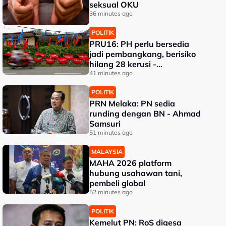
seksual OKU
36 minutes ago
POLITIK
PRU16: PH perlu bersedia
jadi pembangkang, berisiko
hilang 28 kerusi -
Penganalisis
41 minutes ago
POLITIK
PRN Melaka: PN sedia
runding dengan BN - Ahmad
Samsuri
51 minutes ago
MALAYSIA
MAHA 2026 platform
hubung usahawan tani,
pembeli global
52 minutes ago
POLITIK
Kemelut PN: RoS digesa