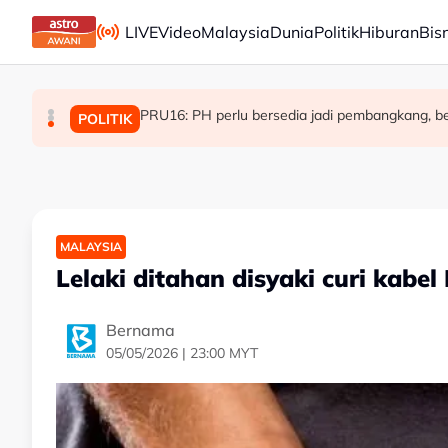
Skip to main content
LIVE
Video
Malaysia
Dunia
Politik
Hiburan
Bis
PRU16: PH perlu bersedia jadi pembangkang, beri
KESUMA perkasa ekosistem TVET menerusi 
Tiga lelaki pelarian Myanmar ditahan bantu 
MALAYSIA
MALAYSIA
POLITIK
MALAYSIA
Lelaki ditahan disyaki curi kabe
Bernama
05/05/2026 | 23:00 MYT