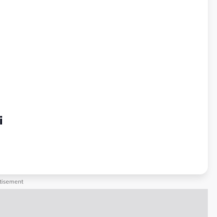
i
tisement