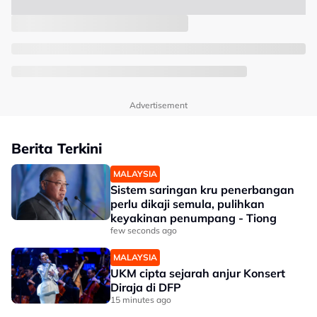
Advertisement
Berita Terkini
MALAYSIA
Sistem saringan kru penerbangan
perlu dikaji semula, pulihkan
keyakinan penumpang - Tiong
few seconds ago
MALAYSIA
UKM cipta sejarah anjur Konsert
Diraja di DFP
15 minutes ago