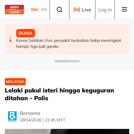
Skip to main content
Select language
Live
Log in
BM
|
EN
MALAYSIA
MALAYSIA
DUNIA
Sistem saringan kru penerbangan perlu dikaji semula,
UKM cipta sejarah anjur Konsert Diraja di DFP
Korea Selatan: Kes penyakit berkaitan haba meningkat
pulihkan keyakinan penumpang - Tiong
hampir tiga kali ganda
Advertisement
MALAYSIA
Lelaki pukul isteri hingga keguguran
ditahan - Polis
Bernama
28/04/2026 | 22:45 MYT