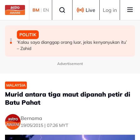
Skip to main content
Select language
Live
Log in
BM
|
EN
MALAYSIA
POLITIK
POLITIK
Operasi tren Kulai–Kempas Baru terjejas, kerja
BN mahu pertahan 21 kerusi DUN di Melaka
‘Kalau saya dianggap orang luar, jelas kenyanyukan itu’
pemulihan masih dijalankan
– Zahid
Advertisement
MALAYSIA
Murid antara tiga maut dipanah petir di
Batu Pahat
Bernama
19/05/2015 | 07:26 MYT