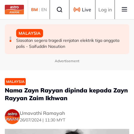
Skip to main content
Select language
Live
Log in
BM
|
EN
MALAYSIA
DUNIA
MALAYSIA
Pelajar kolej didakwa bunuh bayi perempuan baru lahir
Konvoi Darat Palestin tiba di Gaziantep dalam
Siasatan segera tragedi renjatan elektrik tiga anggota
perjalanan ke wilayah Palestin
polis - Saifuddin Nasution
Advertisement
MALAYSIA
Nama Zayn Rayyan dipinda kepada Zayn
Rayyan Zaim Ikhwan
Umavathi Ramayah
26/07/2024 | 11:30 MYT