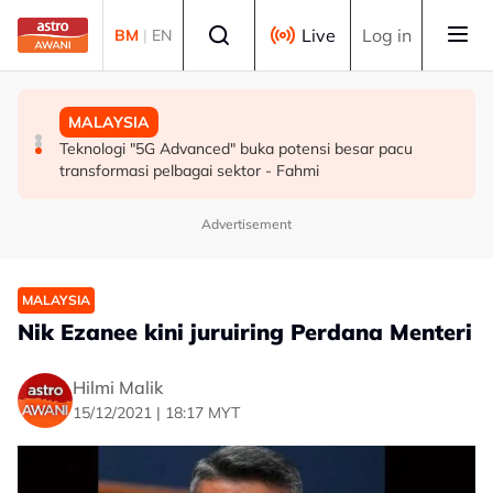
Skip to main content
Select language
Live
Log in
BM
|
EN
SUKAN
MALAYSIA
MALAYSIA
Mohamed Salah sertai Trabzonspor, terima €17 juta
Berita tempatan pilihan sepanjang hari ini
Teknologi "5G Advanced" buka potensi besar pacu
semusim
transformasi pelbagai sektor - Fahmi
Advertisement
MALAYSIA
Nik Ezanee kini juruiring Perdana Menteri
Hilmi Malik
15/12/2021 | 18:17 MYT