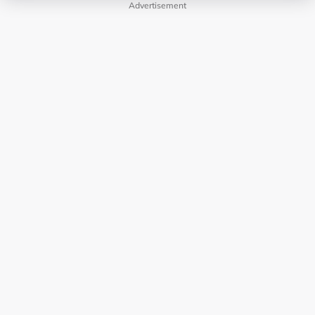
Advertisement
LAMAN HIBURAN LAIN
POLISI PRIVASI
TERMA PENGGUNAAN
IKLAN BERSAMA KAMI