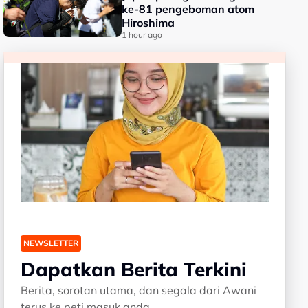
ke-81 pengeboman atom
Hiroshima
1 hour ago
NEWSLETTER
Dapatkan Berita Terkini
Berita, sorotan utama, dan segala dari Awani
terus ke peti masuk anda.