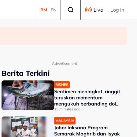
Select language
Live
Log in
BM
|
EN
Advertisement
Berita Terkini
BISNES
Sentimen meningkat, ringgit
teruskan momentum
mengukuh berbanding dolar
AS
15 minutes ago
MALAYSIA
Johor laksana Program
Semarak Maghrib dan Isyak