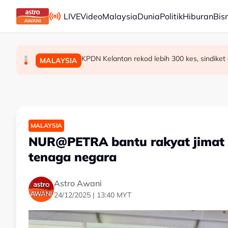
Skip to main content
LIVE
Video
Malaysia
Dunia
Politik
Hiburan
Bis
Sentimen meningkat, ringgit teruskan momentu
Johor laksana Program Semarak Maghrib dan
KPDN Kelantan rekod lebih 300 kes, sindiket 
BISNES
MALAYSIA
MALAYSIA
MALAYSIA
NUR@PETRA bantu rakyat jimat bi
tenaga negara
Astro Awani
24/12/2025 | 13:40 MYT