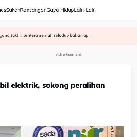
nes
Sukan
Rancangan
Gaya Hidup
Lain-Lain
m mengukuh berbanding dolar AS
 Isyak perkasa solat berjemaah
guna taktik 'tentera semut' seludup bahan api
Advertisement
l elektrik, sokong peralihan