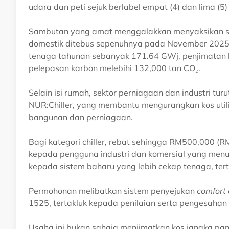
udara dan peti sejuk berlabel empat (4) dan lima (5
Sambutan yang amat menggalakkan menyaksikan se
domestik ditebus sepenuhnya pada November 2025,
tenaga tahunan sebanyak 171.64 GWj, penjimatan ko
pelepasan karbon melebihi 132,000 tan CO₂.
Selain isi rumah, sektor perniagaan dan industri t
NUR:Chiller, yang membantu mengurangkan kos utili
bangunan dan perniagaan.
Bagi kategori chiller, rebat sehingga RM500,000 (R
kepada pengguna industri dan komersial yang menu
kepada sistem baharu yang lebih cekap tenaga, ter
Permohonan melibatkan sistem penyejukan
comfort 
1525, tertakluk kepada penilaian serta pengesaha
Usaha ini bukan sahaja menjimatkan kos jangka p