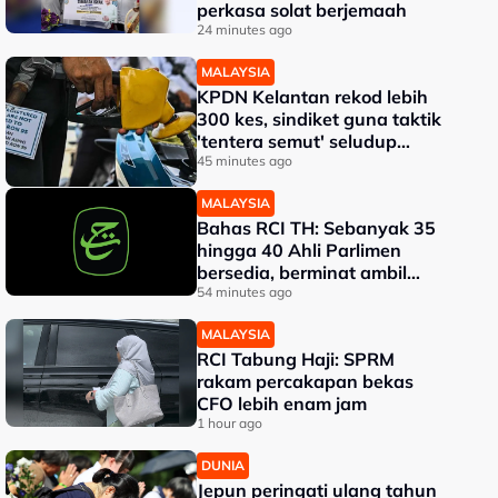
perkasa solat berjemaah
24 minutes ago
MALAYSIA
KPDN Kelantan rekod lebih
300 kes, sindiket guna taktik
'tentera semut' seludup
bahan api
45 minutes ago
MALAYSIA
Bahas RCI TH: Sebanyak 35
hingga 40 Ahli Parlimen
bersedia, berminat ambil
bahagian - Fahmi
54 minutes ago
MALAYSIA
RCI Tabung Haji: SPRM
rakam percakapan bekas
CFO lebih enam jam
1 hour ago
DUNIA
Jepun peringati ulang tahun