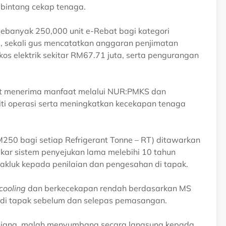
) bintang cekap tenaga.
banyak 250,000 unit e-Rebat bagi kategori
 sekali gus mencatatkan anggaran penjimatan
s elektrik sekitar RM67.71 juta, serta pengurangan
urut menerima manfaat melalui NUR:PMKS dan
ti operasi serta meningkatkan kecekapan tenaga
M250 bagi setiap Refrigerant Tonne – RT) ditawarkan
kar sistem penyejukan lama melebihi 10 tahun
takluk kepada penilaian dan pengesahan di tapak.
cooling
dan berkecekapan rendah berdasarkan MS
n di tapak sebelum dan selepas pemasangan.
anjang, malah menyumbang secara langsung kepada