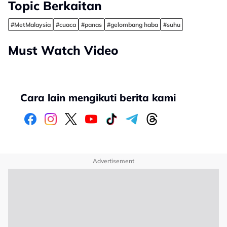
Topic Berkaitan
#MetMalaysia
#cuaca
#panas
#gelombang haba
#suhu
Must Watch Video
Cara lain mengikuti berita kami
Advertisement