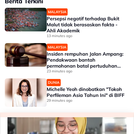
Berita Terkini
MALAYSIA
Persepsi negatif terhadap Bukit
Malut tidak berasaskan fakta -
Ahli Akademik
13 minutes ago
MALAYSIA
Insiden rempuhan Jalan Ampang:
Pendakwaan bantah
permohonan batal pertuduhan
bunuh
23 minutes ago
DUNIA
Michelle Yeoh dinobatkan "Tokoh
Perfileman Asia Tahun Ini" di BIFF
29 minutes ago