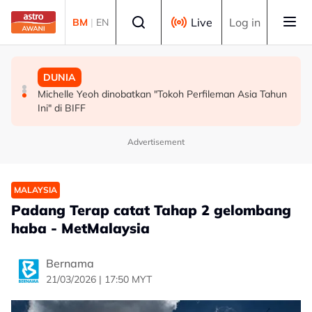
Skip to main content
Select language
Live
Log in
BM
|
EN
MALAYSIA
MALAYSIA
DUNIA
Persepsi negatif terhadap Bukit Malut tidak berasaskan
Insiden rempuhan Jalan Ampang: Pendakwaan bantah
Michelle Yeoh dinobatkan "Tokoh Perfileman Asia Tahun
fakta - Ahli Akademik
permohonan batal pertuduhan bunuh
Ini" di BIFF
Advertisement
MALAYSIA
Padang Terap catat Tahap 2 gelombang
haba - MetMalaysia
Bernama
21/03/2026 | 17:50 MYT