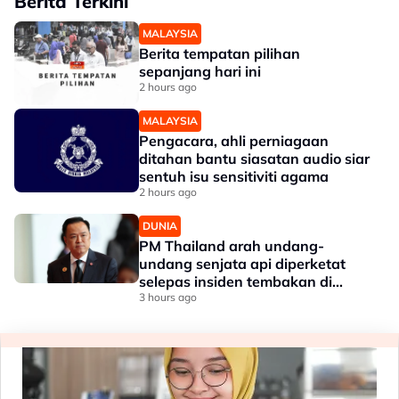
Berita Terkini
MALAYSIA
Berita tempatan pilihan
sepanjang hari ini
2 hours ago
MALAYSIA
Pengacara, ahli perniagaan
ditahan bantu siasatan audio siar
sentuh isu sensitiviti agama
2 hours ago
DUNIA
PM Thailand arah undang-
undang senjata api diperketat
selepas insiden tembakan di
sekolah
3 hours ago