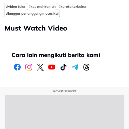
#video tular
#kes mahkamah
#kereta terbakar
#langgar penunggang motosikal
Must Watch Video
Cara lain mengikuti berita kami
Advertisement