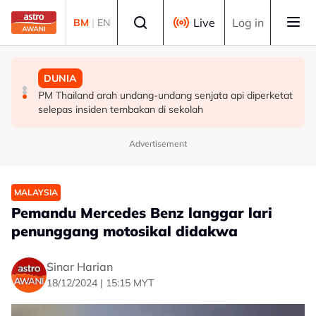
Skip to main content
Select language
Live
Log in
BM
|
EN
MALAYSIA
MALAYSIA
DUNIA
Berita tempatan pilihan sepanjang hari ini
Pengacara, ahli perniagaan ditahan bantu siasatan
PM Thailand arah undang-undang senjata api diperketat
audio siar sentuh isu sensitiviti agama
selepas insiden tembakan di sekolah
Advertisement
MALAYSIA
Pemandu Mercedes Benz langgar lari
penunggang motosikal didakwa
Sinar Harian
18/12/2024 | 15:15 MYT