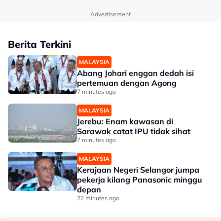
Advertisement
Berita Terkini
MALAYSIA
Abang Johari enggan dedah isi
pertemuan dengan Agong
7 minutes ago
MALAYSIA
Jerebu: Enam kawasan di
Sarawak catat IPU tidak sihat
7 minutes ago
MALAYSIA
Kerajaan Negeri Selangor jumpa
pekerja kilang Panasonic minggu
depan
22 minutes ago