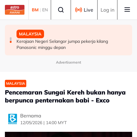
Skip to main content
Select language
Live
Log in
BM
|
EN
MALAYSIA
MALAYSIA
MALAYSIA
Abang Johari enggan dedah isi pertemuan dengan
Jerebu: Enam kawasan di Sarawak catat IPU tidak sihat
Kerajaan Negeri Selangor jumpa pekerja kilang
Agong
Panasonic minggu depan
Advertisement
MALAYSIA
Pencemaran Sungai Kereh bukan hanya
berpunca penternakan babi - Exco
Bernama
12/05/2026 | 14:00 MYT