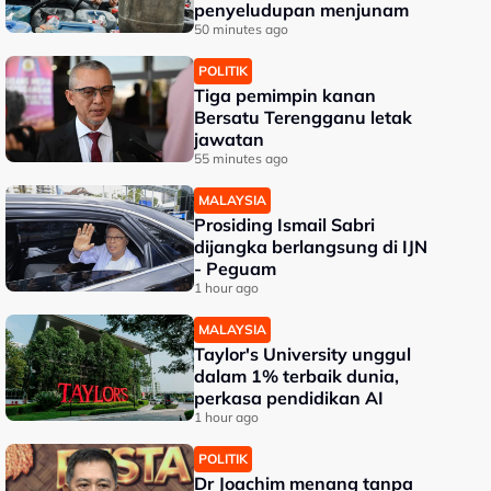
penyeludupan menjunam
50 minutes ago
POLITIK
Tiga pemimpin kanan
Bersatu Terengganu letak
jawatan
55 minutes ago
MALAYSIA
Prosiding Ismail Sabri
dijangka berlangsung di IJN
- Peguam
1 hour ago
MALAYSIA
Taylor's University unggul
dalam 1% terbaik dunia,
perkasa pendidikan AI
1 hour ago
POLITIK
Dr Joachim menang tanpa