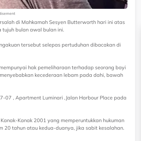
tisement
alah di Mahkamah Sesyen Butterworth hari ini atas
ujuh bulan awal bulan ini.
gakuan tersebut selepas pertuduhan dibacakan di
g mempunyai hak pemeliharaan terhadap seorang bayi
a menyebabkan kecederaan lebam pada dahi, bawah
07-07 , Apartment Luminari ,Jalan Harbour Place pada
kta Kanak-Kanak 2001 yang memperuntukkan hukuman
0 tahun atau kedua-duanya, jika sabit kesalahan.