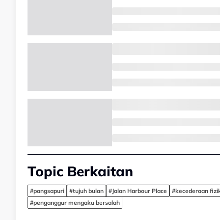
Topic Berkaitan
#pangsapuri
#tujuh bulan
#Jalan Harbour Place
#kecederaan fizi
#penganggur mengaku bersalah