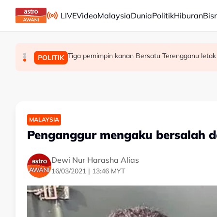
Skip to main content
LIVE
Video
Malaysia
Dunia
Politik
Hiburan
Bis
Perjanjian buka semula Selat Hormuz mungkin dic
Tiga pemimpin kanan Bersatu Terengganu letak
Penutupan pangkalan haram beri impak bes
DUNIA
MALAYSIA
POLITIK
MALAYSIA
Penganggur mengaku bersalah de
Dewi Nur Harasha Alias
16/03/2021 | 13:46 MYT