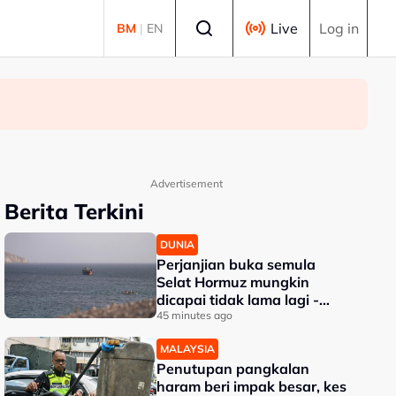
Select language
Live
Log in
BM
|
EN
Advertisement
Berita Terkini
DUNIA
Perjanjian buka semula
Selat Hormuz mungkin
dicapai tidak lama lagi -
Trump
45 minutes ago
MALAYSIA
Penutupan pangkalan
haram beri impak besar, kes