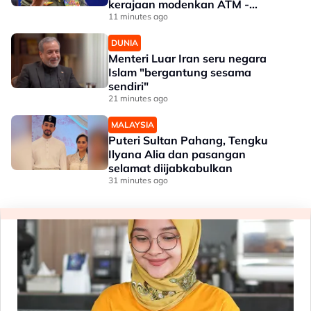
kerajaan modenkan ATM -
Panglima
11 minutes ago
DUNIA
Menteri Luar Iran seru negara
Islam "bergantung sesama
sendiri"
21 minutes ago
MALAYSIA
Puteri Sultan Pahang, Tengku
Ilyana Alia dan pasangan
selamat diijabkabulkan
31 minutes ago