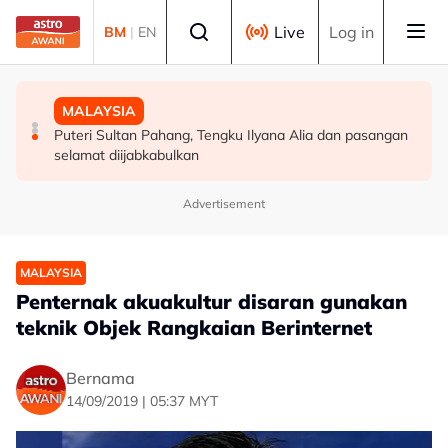
Skip to main content
Select language
Live
Log in
BM
|
EN
MALAYSIA
DUNIA
MALAYSIA
Ikhtiar tingkat peruntukan pertahanan bukti komitmen
Menteri Luar Iran seru negara Islam "bergantung
Puteri Sultan Pahang, Tengku Ilyana Alia dan pasangan
kerajaan modenkan ATM - Panglima
sesama sendiri"
selamat diijabkabulkan
Advertisement
MALAYSIA
Penternak akuakultur disaran gunakan
teknik Objek Rangkaian Berinternet
Bernama
14/09/2019 | 05:37 MYT