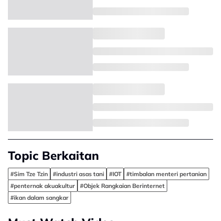
Topic Berkaitan
#Sim Tze Tzin
#industri asas tani
#IOT
#timbalan menteri pertanian
#penternak akuakultur
#Objek Rangkaian Berinternet
#ikan dalam sangkar