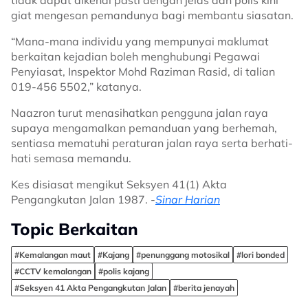
tidak dapat dikenal pasti dengan jelas dan polis kini
giat mengesan pemandunya bagi membantu siasatan.
“Mana-mana individu yang mempunyai maklumat
berkaitan kejadian boleh menghubungi Pegawai
Penyiasat, Inspektor Mohd Raziman Rasid, di talian
019-456 5502,” katanya.
Naazron turut menasihatkan pengguna jalan raya
supaya mengamalkan pemanduan yang berhemah,
sentiasa mematuhi peraturan jalan raya serta berhati-
hati semasa memandu.
Kes disiasat mengikut Seksyen 41(1) Akta
Pengangkutan Jalan 1987. -
Sinar Harian
Topic Berkaitan
#Kemalangan maut
#Kajang
#penunggang motosikal
#lori bonded
#CCTV kemalangan
#polis kajang
#Seksyen 41 Akta Pengangkutan Jalan
#berita jenayah