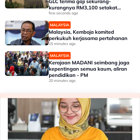
GLC terima gaji sekurang-
kurangnya RM3,100 setakat
akhir 2025
few seconds ago
MALAYSIA
Malaysia, Kemboja komited
perkukuh kerjasama pertahanan
15 minutes ago
MALAYSIA
Kerajaan MADANI seimbang jaga
kepentingan semua kaum, aliran
pendidikan - PM
20 minutes ago