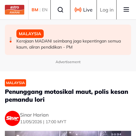
Skip to main content
Select language
Live
Log in
BM
|
EN
MALAYSIA
MALAYSIA
MALAYSIA
91.7 peratus pekerja tetap GLIC, GLC terima gaji
Malaysia, Kemboja komited perkukuh kerjasama
Kerajaan MADANI seimbang jaga kepentingan semua
sekurang-kurangnya RM3,100 setakat akhir 2025
pertahanan
kaum, aliran pendidikan - PM
Advertisement
MALAYSIA
Penunggang motosikal maut, polis kesan
pemandu lori
Sinar Harian
11/05/2026 | 17:00 MYT