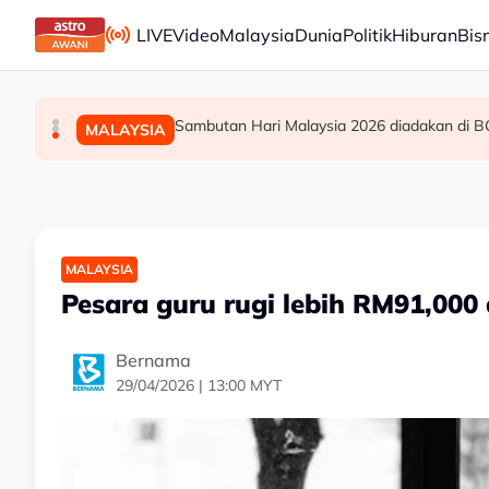
Skip to main content
LIVE
Video
Malaysia
Dunia
Politik
Hiburan
Bis
Kebakaran hutan: Semua laluan masuk ke Gunun
PRN: PH Melaka terbuka kerjasama politik, opti
Sambutan Hari Malaysia 2026 diadakan di B
POLITIK
DUNIA
MALAYSIA
MALAYSIA
Pesara guru rugi lebih RM91,000
Bernama
29/04/2026 | 13:00 MYT