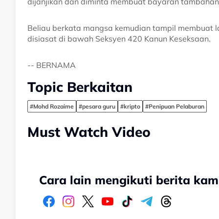
dijanjikan dan diminta membuat bayaran tambahan
Beliau berkata mangsa kemudian tampil membuat la
disiasat di bawah Seksyen 420 Kanun Keseksaan.
-- BERNAMA
Topic Berkaitan
#Mohd Rozaime
#pesara guru
#kripto
#Penipuan Pelaburan
Must Watch Video
Cara lain mengikuti berita kam