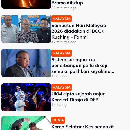
Bromo ditutup
32 minutes ago
MALAYSIA
Sambutan Hari Malaysia
2026 diadakan di BCCK
Kuching - Fahmi
47 minutes ago
MALAYSIA
Sistem saringan kru
penerbangan perlu dikaji
semula, pulihkan keyakinan
penumpang - Tiong
1 hour ago
MALAYSIA
UKM cipta sejarah anjur
Konsert Diraja di DFP
1 hour ago
DUNIA
Korea Selatan: Kes penyakit