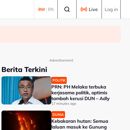
Select language
Live
Log in
BM
|
EN
Advertisement
Berita Terkini
POLITIK
PRN: PH Melaka terbuka
kerjasama politik, optimis
tambah kerusi DUN – Adly
17 minutes ago
DUNIA
Kebakaran hutan: Semua
laluan masuk ke Gunung