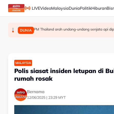
Skip to main content
LIVE
Video
Malaysia
Dunia
Politik
Hiburan
Bis
PM Thailand arah undang-undang senjata api dip
Berita tempatan pilihan sepanjang hari ini
Pengacara, ahli perniagaan ditahan bantu sia
MALAYSIA
MALAYSIA
DUNIA
MALAYSIA
Polis siasat insiden letupan di 
rumah rosak
Bernama
12/06/2025 | 23:29 MYT