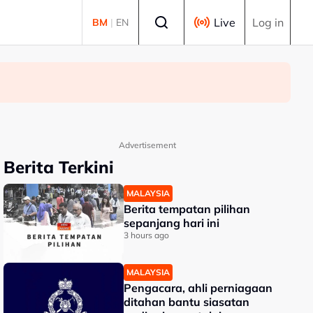
Select language
Live
Log in
BM
|
EN
Advertisement
Berita Terkini
MALAYSIA
Berita tempatan pilihan
sepanjang hari ini
3 hours ago
MALAYSIA
Pengacara, ahli perniagaan
ditahan bantu siasatan