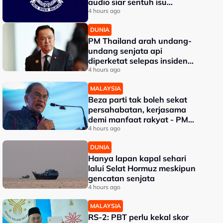
audio siar sentuh isu
sensitiviti agama
4 hours ago
DUNIA
PM Thailand arah undang-
undang senjata api
diperketat selepas insiden
tembakan di sekolah
4 hours ago
MALAYSIA
Beza parti tak boleh sekat
persahabatan, kerjasama
demi manfaat rakyat - PM
Anwar
4 hours ago
DUNIA
Hanya lapan kapal sehari
lalui Selat Hormuz meskipun
gencatan senjata
4 hours ago
MALAYSIA
RS-2: PBT perlu kekal skor