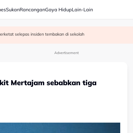
nes
Sukan
Rancangan
Gaya Hidup
Lain-Lain
erketat selepas insiden tembakan di sekolah
satan audio siar sentuh isu sensitiviti agama
Advertisement
Bukit Mertajam sebabkan tiga