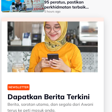
95 peratus, pastikan
perkhidmatan terbaik
kepada rakyat - Amirudin
5 hours ago
NEWSLETTER
Dapatkan Berita Terkini
Berita, sorotan utama, dan segala dari Awani
terus ke peti masuk anda.