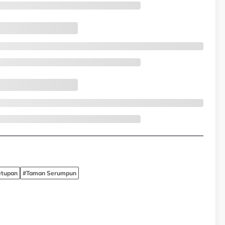
letupan
#Taman Serumpun