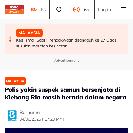
Skip to main content
Select language
Live
Log in
BM
|
EN
BISNES
MALAYSIA
MALAYSIA
Bursa Malaysia dibuka rendah, menjejaki penyusutan
Bekas Ketua Hakim Negara Tun Mohamed Eusoff Chin
Kes Ismail Sabri: Pendakwaan ditangguh ke 27 Ogos
semalaman Wall Street
meninggal dunia pada usia 91 tahun
susulan masalah kesihatan
Advertisement
MALAYSIA
Polis yakin suspek samun bersenjata di
Klebang Ria masih berada dalam negara
Bernama
04/06/2026 | 17:20 MYT