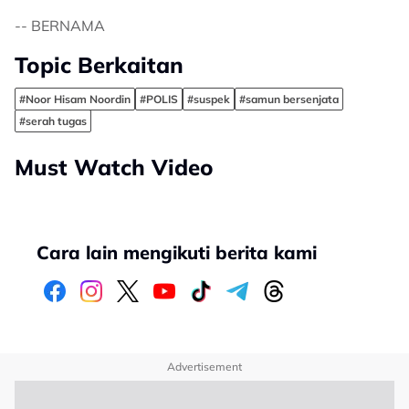
-- BERNAMA
Topic Berkaitan
#Noor Hisam Noordin
#POLIS
#suspek
#samun bersenjata
#serah tugas
Must Watch Video
Cara lain mengikuti berita kami
Advertisement