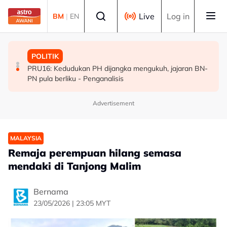
Skip to main content
Select language
Live
Log in
BM
|
EN
POLITIK
MALAYSIA
POLITIK
[TERKINI] 10 ADUN BN-PN dilantik Exco, terajui
MAG wajibkan saringan dadah 1,260 juruterbang
PRU16: Kedudukan PH dijangka mengukuh, jajaran BN-
pentadbiran Negeri Sembilan
Malaysia Airlines
PN pula berliku - Penganalisis
Advertisement
MALAYSIA
Remaja perempuan hilang semasa
mendaki di Tanjong Malim
Bernama
23/05/2026 | 23:05 MYT