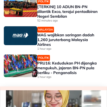
POLITIK
[TERKINI] 10 ADUN BN-PN
dilantik Exco, terajui pentadbiran
Negeri Sembilan
52 minutes ago
MALAYSIA
MAG wajibkan saringan dadah
1,260 juruterbang Malaysia
Airlines
1 hour ago
POLITIK
PRU16: Kedudukan PH dijangka
mengukuh, jajaran BN-PN pula
berliku - Penganalisis
1 hour ago