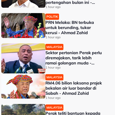
pertengahan bulan ini -
Mohamad
1 hour ago
POLITIK
PRN Melaka: BN terbuka
untuk berunding, tukar
kerusi - Ahmad Zahid
1 hour ago
MALAYSIA
Sektor pertanian Perak perlu
diremajakan, tarik lebih
ramai golongan muda -
Saarani
1 hour ago
MALAYSIA
RM4.06 bilion laksana projek
bekalan air luar bandar di
Sabah - Ahmad Zahid
1 hour ago
MALAYSIA
Perak teliti bantuan kepada