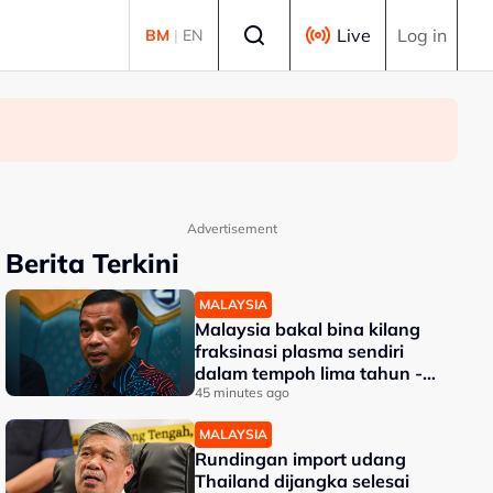
Select language
Live
Log in
BM
|
EN
Advertisement
Berita Terkini
MALAYSIA
Malaysia bakal bina kilang
fraksinasi plasma sendiri
dalam tempoh lima tahun -
KKM
45 minutes ago
MALAYSIA
Rundingan import udang
Thailand dijangka selesai