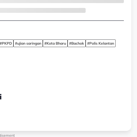
#PKPD
#ujian saringan
#Kota Bharu
#Bachok
#Polis Kelantan
i
tisement