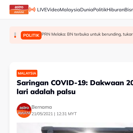
Skip to main content
LIVE
Video
Malaysia
Dunia
Politik
Hiburan
Bis
PRN Melaka: BN terbuka untuk berunding, tukar
Malaysia bakal bina kilang fraksinasi plasm
Rundingan import udang Thailand dijangka s
MALAYSIA
MALAYSIA
POLITIK
MALAYSIA
Saringan COVID-19: Dakwaan 2
lari adalah palsu
Bernama
21/05/2021 | 12:31 MYT