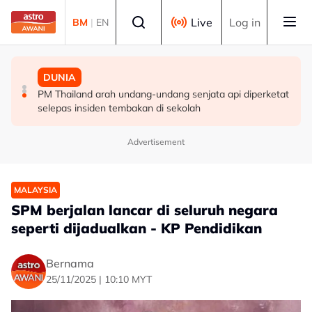
Skip to main content
Select language
Live
Log in
BM
|
EN
MALAYSIA
MALAYSIA
DUNIA
Berita tempatan pilihan sepanjang hari ini
Pengacara, ahli perniagaan ditahan bantu siasatan
PM Thailand arah undang-undang senjata api diperketat
audio siar sentuh isu sensitiviti agama
selepas insiden tembakan di sekolah
Advertisement
MALAYSIA
SPM berjalan lancar di seluruh negara
seperti dijadualkan - KP Pendidikan
Bernama
25/11/2025 | 10:10 MYT