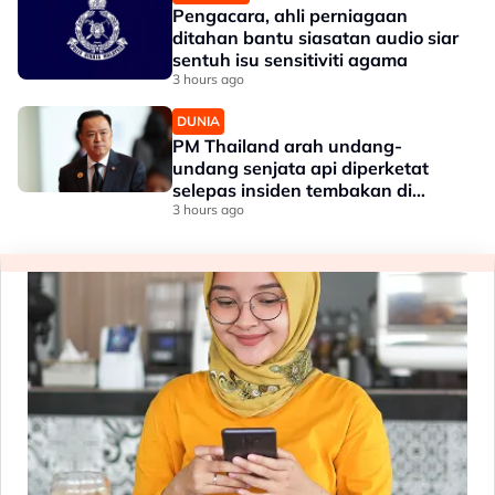
Pengacara, ahli perniagaan
ditahan bantu siasatan audio siar
sentuh isu sensitiviti agama
3 hours ago
DUNIA
PM Thailand arah undang-
undang senjata api diperketat
selepas insiden tembakan di
sekolah
3 hours ago