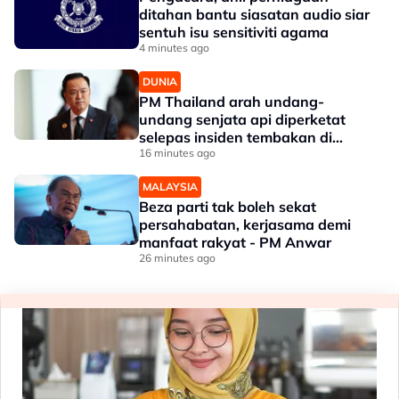
ditahan bantu siasatan audio siar
sentuh isu sensitiviti agama
4 minutes ago
DUNIA
PM Thailand arah undang-
undang senjata api diperketat
selepas insiden tembakan di
sekolah
16 minutes ago
MALAYSIA
Beza parti tak boleh sekat
persahabatan, kerjasama demi
manfaat rakyat - PM Anwar
26 minutes ago