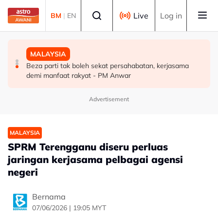
Skip to main content
Select language
Live
Log in
BM
|
EN
MALAYSIA
DUNIA
MALAYSIA
Pengacara, ahli perniagaan ditahan bantu siasatan
PM Thailand arah undang-undang senjata api diperketat
Beza parti tak boleh sekat persahabatan, kerjasama
audio siar sentuh isu sensitiviti agama
selepas insiden tembakan di sekolah
demi manfaat rakyat - PM Anwar
Advertisement
MALAYSIA
SPRM Terengganu diseru perluas
jaringan kerjasama pelbagai agensi
negeri
Bernama
07/06/2026 | 19:05 MYT