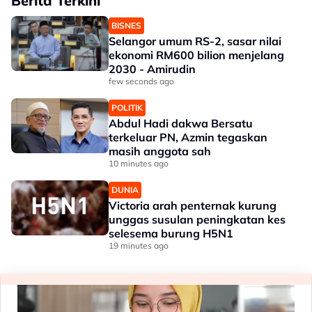
Berita Terkini
BISNES
Selangor umum RS-2, sasar nilai
ekonomi RM600 bilion menjelang
2030 - Amirudin
few seconds ago
POLITIK
Abdul Hadi dakwa Bersatu
terkeluar PN, Azmin tegaskan
masih anggota sah
10 minutes ago
DUNIA
Victoria arah penternak kurung
unggas susulan peningkatan kes
selesema burung H5N1
19 minutes ago