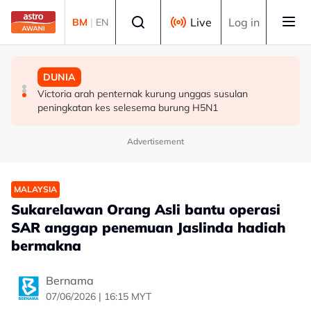
Skip to main content
Select language
Live
Log in
BM
|
EN
BISNES
POLITIK
DUNIA
Selangor umum RS-2, sasar nilai ekonomi RM600 bilion
Abdul Hadi dakwa Bersatu terkeluar PN, Azmin
Victoria arah penternak kurung unggas susulan
menjelang 2030 - Amirudin
tegaskan masih anggota sah
peningkatan kes selesema burung H5N1
Advertisement
MALAYSIA
Sukarelawan Orang Asli bantu operasi
SAR anggap penemuan Jaslinda hadiah
bermakna
Bernama
07/06/2026 | 16:15 MYT