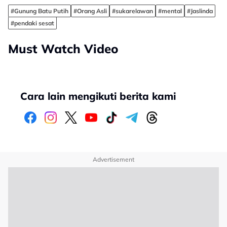
#Gunung Batu Putih
#Orang Asli
#sukarelawan
#mental
#Jaslinda
#pendaki sesat
Must Watch Video
Cara lain mengikuti berita kami
Advertisement