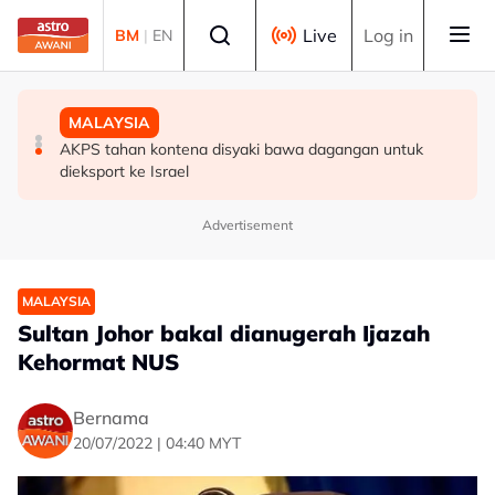
Skip to main content
Select language
Live
Log in
BM
|
EN
DUNIA
MALAYSIA
MALAYSIA
Amaran kesihatan haba berkuat kuasa menjelang
Tindakan AKPS sita kontena bawa muatan ke Israel
AKPS tahan kontena disyaki bawa dagangan untuk
gelombang haba kelima di UK
bukti ketegasan Malaysia - PM Anwar
dieksport ke Israel
Advertisement
MALAYSIA
Sultan Johor bakal dianugerah Ijazah
Kehormat NUS
Bernama
20/07/2022 | 04:40 MYT