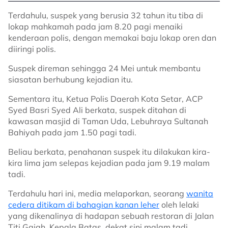
Terdahulu, suspek yang berusia 32 tahun itu tiba di
lokap mahkamah pada jam 8.20 pagi menaiki
kenderaan polis, dengan memakai baju lokap oren dan
diiringi polis.
Suspek direman sehingga 24 Mei untuk membantu
siasatan berhubung kejadian itu.
Sementara itu, Ketua Polis Daerah Kota Setar, ACP
Syed Basri Syed Ali berkata, suspek ditahan di
kawasan masjid di Taman Uda, Lebuhraya Sultanah
Bahiyah pada jam 1.50 pagi tadi.
Beliau berkata, penahanan suspek itu dilakukan kira-
kira lima jam selepas kejadian pada jam 9.19 malam
tadi.
Terdahulu hari ini, media melaporkan, seorang
wanita
cedera ditikam di bahagian kanan leher
oleh lelaki
yang dikenalinya di hadapan sebuah restoran di Jalan
Titi Gajah, Kepala Batas, dekat sini malam tadi.