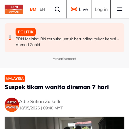
Skip to main content
Select language
Live
Log in
BM
|
EN
MALAYSIA
MALAYSIA
POLITIK
Malaysia bakal bina kilang fraksinasi plasma sendiri
Rundingan import udang Thailand dijangka selesai
PRN Melaka: BN terbuka untuk berunding, tukar kerusi -
dalam tempoh lima tahun - KKM
pertengahan bulan ini - Mohamad
Ahmad Zahid
Advertisement
MALAYSIA
Suspek tikam wanita direman 7 hari
Adie Sufian Zulkefli
18/05/2026 | 09:40 MYT