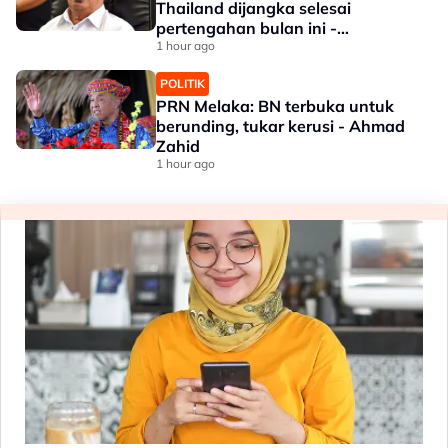
Thailand dijangka selesai
pertengahan bulan ini -
Mohamad
1 hour ago
POLITIK
PRN Melaka: BN terbuka untuk
berunding, tukar kerusi - Ahmad
Zahid
1 hour ago