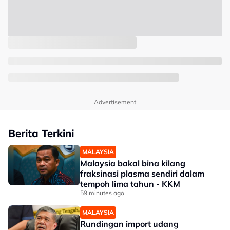
Advertisement
Berita Terkini
MALAYSIA
Malaysia bakal bina kilang
fraksinasi plasma sendiri dalam
tempoh lima tahun - KKM
59 minutes ago
MALAYSIA
Rundingan import udang