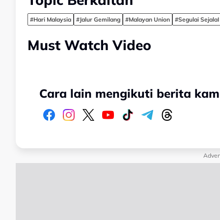
#Hari Malaysia
#Jalur Gemilang
#Malayan Union
#Segulai SejalaI
Must Watch Video
Cara lain mengikuti berita kam
Adver