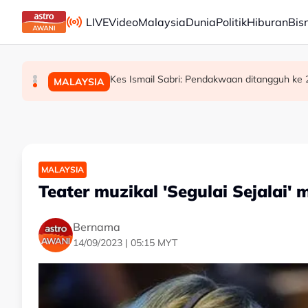
Skip to main content
LIVE
Video
Malaysia
Dunia
Politik
Hiburan
Bis
Bursa Malaysia dibuka rendah, menjejaki penyu
Bekas Ketua Hakim Negara Tun Mohamed Eus
Kes Ismail Sabri: Pendakwaan ditangguh ke
BISNES
MALAYSIA
MALAYSIA
MALAYSIA
Teater muzikal 'Segulai Sejalai
Bernama
14/09/2023 | 05:15 MYT