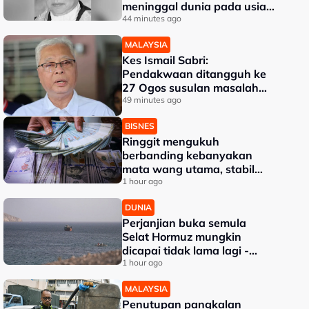
meninggal dunia pada usia
91 tahun
44 minutes ago
MALAYSIA
Kes Ismail Sabri:
Pendakwaan ditangguh ke
27 Ogos susulan masalah
kesihatan
49 minutes ago
BISNES
Ringgit mengukuh
berbanding kebanyakan
mata wang utama, stabil
dengan dolar AS
1 hour ago
DUNIA
Perjanjian buka semula
Selat Hormuz mungkin
dicapai tidak lama lagi -
Trump
1 hour ago
MALAYSIA
Penutupan pangkalan