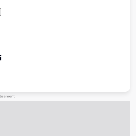
i
tisement