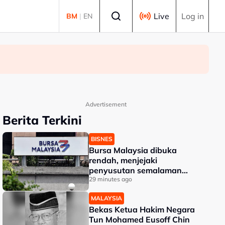
Select language
Live
Log in
BM
|
EN
Advertisement
Berita Terkini
BISNES
Bursa Malaysia dibuka
rendah, menjejaki
penyusutan semalaman
Wall Street
29 minutes ago
MALAYSIA
Bekas Ketua Hakim Negara
Tun Mohamed Eusoff Chin