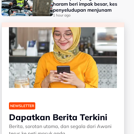
haram beri impak besar, kes
penyeludupan menjunam
1 hour ago
NEWSLETTER
Dapatkan Berita Terkini
Berita, sorotan utama, dan segala dari Awani
terus ke peti masuk anda.