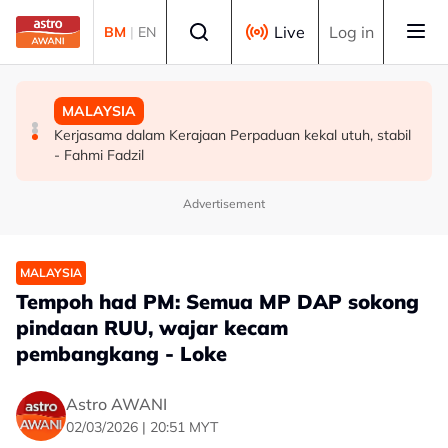
Skip to main content
Select language
Live
Log in
BM
|
EN
POLITIK
DUNIA
MALAYSIA
'Rafizi hipokrit, masuk PRN Melaka bantu UMNO pecah
UNESCO sahkan Beijing sebagai "Ibu Kota Seni Bina
Kerjasama dalam Kerajaan Perpaduan kekal utuh, stabil
undi PH' - AMK
Dunia" 2029
- Fahmi Fadzil
Advertisement
MALAYSIA
Tempoh had PM: Semua MP DAP sokong
pindaan RUU, wajar kecam
pembangkang - Loke
Astro AWANI
02/03/2026 | 20:51 MYT