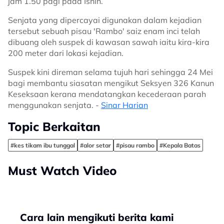
jam 1.50 pagi pada Isnin.
Senjata yang dipercayai digunakan dalam kejadian
tersebut sebuah pisau 'Rambo' saiz enam inci telah
dibuang oleh suspek di kawasan sawah iaitu kira-kira
200 meter dari lokasi kejadian.
Suspek kini direman selama tujuh hari sehingga 24 Mei
bagi membantu siasatan mengikut Seksyen 326 Kanun
Keseksaan kerana mendatangkan kecederaan parah
menggunakan senjata. -
Sinar Harian
Topic Berkaitan
#kes tikam ibu tunggal
#alor setar
#pisau rambo
#Kepala Batas
Must Watch Video
Cara lain mengikuti berita kami