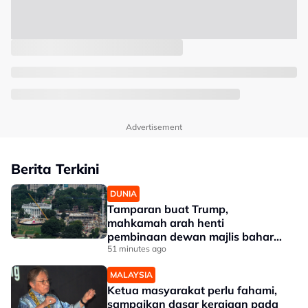
Advertisement
Berita Terkini
DUNIA
Tamparan buat Trump,
mahkamah arah henti
pembinaan dewan majlis baharu
White House bernilai RM1.6 bilion
51 minutes ago
MALAYSIA
Ketua masyarakat perlu fahami,
sampaikan dasar kerajaan pada