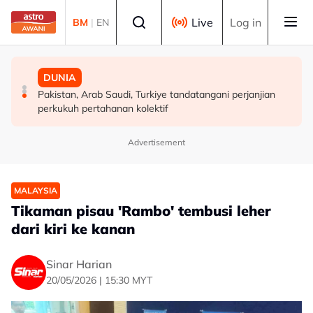
Skip to main content
Select language
Live
Log in
BM
|
EN
DUNIA
MALAYSIA
DUNIA
Tamparan buat Trump, mahkamah arah henti
Ketua masyarakat perlu fahami, sampaikan dasar
Pakistan, Arab Saudi, Turkiye tandatangani perjanjian
pembinaan dewan majlis baharu White House bernilai
kerajaan pada rakyat - Abang Johari
perkukuh pertahanan kolektif
RM1.6 bilion
Advertisement
MALAYSIA
Tikaman pisau 'Rambo' tembusi leher
dari kiri ke kanan
Sinar Harian
20/05/2026 | 15:30 MYT