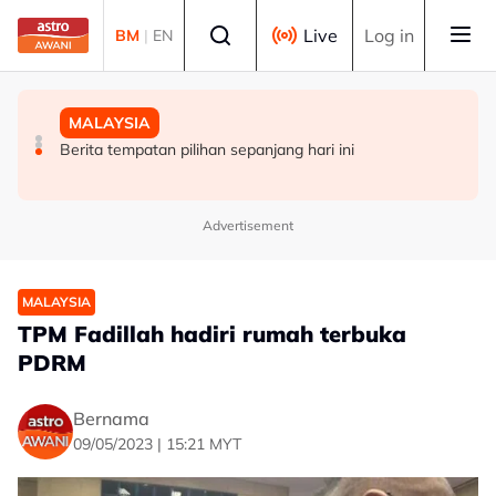
Skip to main content
Select language
Live
Log in
BM
|
EN
MALAYSIA
DUNIA
MALAYSIA
Ikatan gesa majikan utamakan kesihatan mental di
19 bangunan runtuh di Cali, Colombia akibat gempa
Berita tempatan pilihan sepanjang hari ini
tempat kerja
bumi
Advertisement
MALAYSIA
TPM Fadillah hadiri rumah terbuka
PDRM
Bernama
09/05/2023 | 15:21 MYT