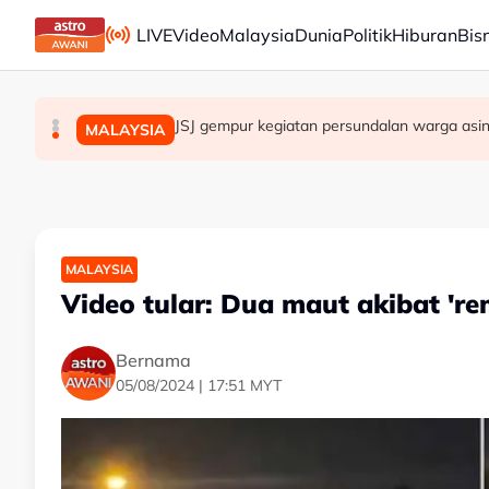
Skip to main content
LIVE
Video
Malaysia
Dunia
Politik
Hiburan
Bis
RCI Tabung Haji: SPRM, PDRM, LHDN mula 'ge
Isu dadah juruterbang: AADK sokong tindak
JSJ gempur kegiatan persundalan warga asin
MALAYSIA
MALAYSIA
MALAYSIA
MALAYSIA
Video tular: Dua maut akibat 're
Bernama
05/08/2024 | 17:51 MYT