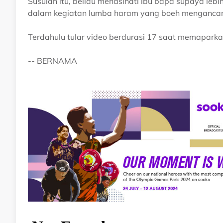
Susulan itu, beliau menasihati ibu bapa supaya lebih
dalam kegiatan lumba haram yang boeh mengancam
Terdahulu tular video berdurasi 17 saat memaparka
-- BERNAMA