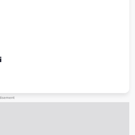
i
tisement