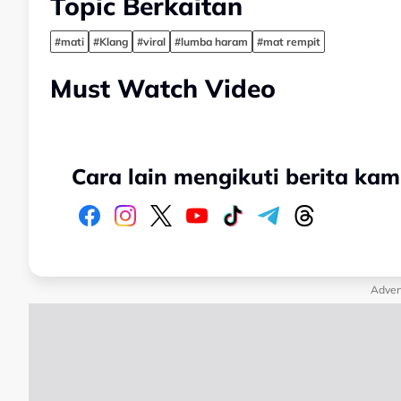
Topic Berkaitan
#mati
#Klang
#viral
#lumba haram
#mat rempit
Must Watch Video
Cara lain mengikuti berita kam
Adver