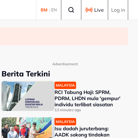
Select language
Live
Log in
BM
|
EN
Advertisement
Berita Terkini
MALAYSIA
RCI Tabung Haji: SPRM,
PDRM, LHDN mula 'gempur'
individu terlibat siasatan
13 minutes ago
MALAYSIA
Isu dadah juruterbang:
AADK sokong tindakan