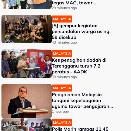
tegas MAG, tawar
kepakaran pemeriksaan
28 minutes ago
ketat
MALAYSIA
JSJ gempur kegiatan
persundalan warga asing,
59 dicekup
43 minutes ago
MALAYSIA
Kes penagihan dadah di
Terengganu turun 7.2
peratus - AADK
58 minutes ago
MALAYSIA
Pengalaman Malaysia
tangani kepelbagaian
agama tawar pengajaran
kepada dunia - Aaron
1 hour ago
MALAYSIA
Polis Marin rampas 11.45