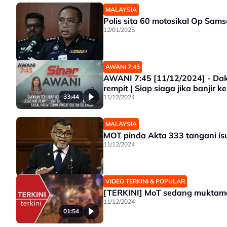
MALAYSIA
Polis sita 60 motosikal Op Sam
12/01/2025
AWANI 7:45
AWANI 7:45 [11/12/2024] - Dakw
rempit | Siap siaga jika banjir 
33:44
11/12/2024
MALAYSIA
MOT pinda Akta 333 tangani isu
11/12/2024
VIDEO TERKINI & POPULAR
[TERKINI] MoT sedang muktamad
11/12/2024
01:54