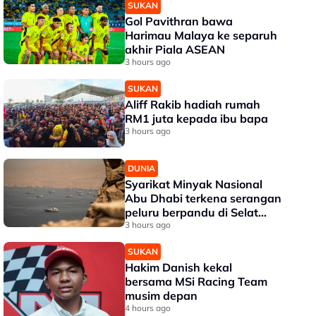
SUKAN
Gol Pavithran bawa
Harimau Malaya ke separuh
akhir Piala ASEAN
3 hours ago
SUKAN
Aliff Rakib hadiah rumah
RM1 juta kepada ibu bapa
3 hours ago
DUNIA
Syarikat Minyak Nasional
Abu Dhabi terkena serangan
peluru berpandu di Selat
Hormuz
3 hours ago
SUKAN
Hakim Danish kekal
bersama MSi Racing Team
musim depan
4 hours ago