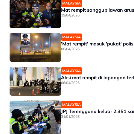
MALAYSIA
Mat rempit sanggup lawan arus
19/04/2026
MALAYSIA
'Mat rempit' masuk 'pukat' poli
08/04/2026
MALAYSIA
Aksi mat rempit di lapangan t
06/04/2026
MALAYSIA
JPJ Terengganu keluar 2,351 s
31/01/2026