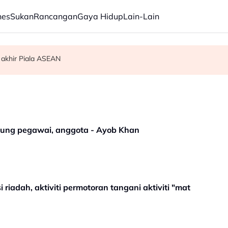
nes
Sukan
Rancangan
Gaya Hidup
Lain-Lain
 akhir Piala ASEAN
am ikan
indung pegawai, anggota - Ayob Khan
riadah, aktiviti permotoran tangani aktiviti "mat