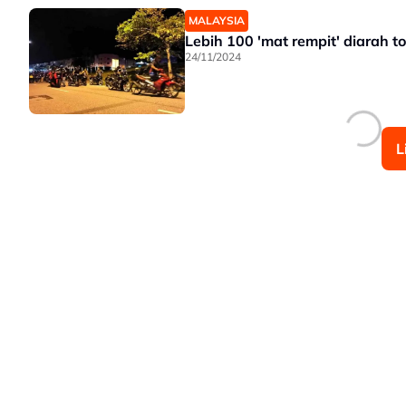
MALAYSIA
Lebih 100 'mat rempit' diarah t
24/11/2024
L