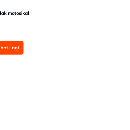
olak motosikal
ihat Lagi