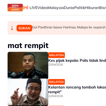
Skip to main content
LIVE
Video
Malaysia
Dunia
Politik
Hiburan
Bis
Gol Pavithran bawa Harimau Malaya ke separuh
Berita tempatan pilihan sepanjang hari ini
Bapa lemas cuba selamatkan anak jatuh kol
MALAYSIA
MALAYSIA
SUKAN
mat rempit
MALAYSIA
Kes pijak kepala: Polis tidak l
23/04/2026
MALAYSIA
Kelantan rancang tambah lokasi 
rempit"
22/04/2026