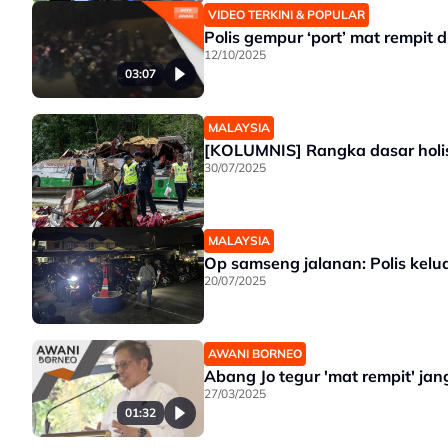
VIDEO TERKINI & POPULAR
Polis gempur ‘port’ mat rempit 
12/10/2025
03:07
MALAYSIA
[KOLUMNIS] Rangka dasar holis
30/07/2025
MALAYSIA
Op samseng jalanan: Polis kel
20/07/2025
AWANI BORNEO
Abang Jo tegur 'mat rempit' j
27/03/2025
01:32