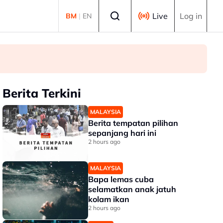
Select language
Live
Log in
BM
|
EN
Berita Terkini
MALAYSIA
Berita tempatan pilihan
sepanjang hari ini
2 hours ago
MALAYSIA
Bapa lemas cuba
selamatkan anak jatuh
kolam ikan
2 hours ago