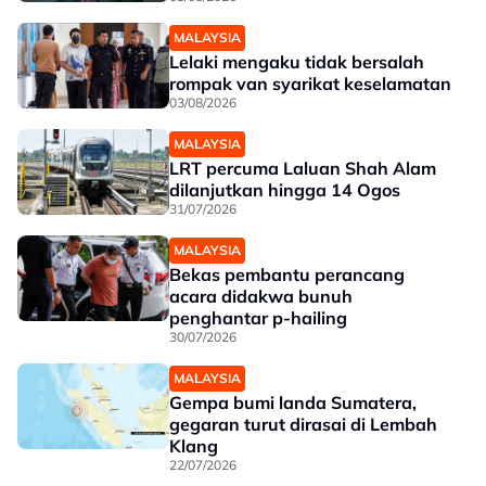
MALAYSIA
Lelaki mengaku tidak bersalah
rompak van syarikat keselamatan
03/08/2026
MALAYSIA
LRT percuma Laluan Shah Alam
dilanjutkan hingga 14 Ogos
31/07/2026
MALAYSIA
Bekas pembantu perancang
acara didakwa bunuh
penghantar p-hailing
30/07/2026
MALAYSIA
Gempa bumi landa Sumatera,
gegaran turut dirasai di Lembah
Klang
22/07/2026