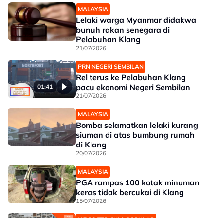
MALAYSIA
Lelaki warga Myanmar didakwa
bunuh rakan senegara di
Pelabuhan Klang
21/07/2026
PRN NEGERI SEMBILAN
Rel terus ke Pelabuhan Klang
pacu ekonomi Negeri Sembilan
01:41
21/07/2026
MALAYSIA
Bomba selamatkan lelaki kurang
siuman di atas bumbung rumah
di Klang
20/07/2026
MALAYSIA
PGA rampas 100 kotak minuman
keras tidak bercukai di Klang
15/07/2026