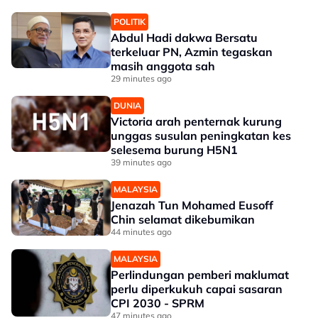
POLITIK
Abdul Hadi dakwa Bersatu
terkeluar PN, Azmin tegaskan
masih anggota sah
29 minutes ago
DUNIA
Victoria arah penternak kurung
unggas susulan peningkatan kes
selesema burung H5N1
39 minutes ago
MALAYSIA
Jenazah Tun Mohamed Eusoff
Chin selamat dikebumikan
44 minutes ago
MALAYSIA
Perlindungan pemberi maklumat
perlu diperkukuh capai sasaran
CPI 2030 - SPRM
47 minutes ago