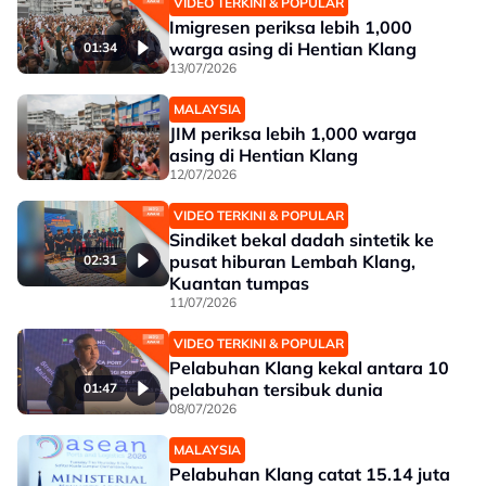
VIDEO TERKINI & POPULAR
Imigresen periksa lebih 1,000
warga asing di Hentian Klang
01:34
13/07/2026
MALAYSIA
JIM periksa lebih 1,000 warga
asing di Hentian Klang
12/07/2026
VIDEO TERKINI & POPULAR
Sindiket bekal dadah sintetik ke
pusat hiburan Lembah Klang,
02:31
Kuantan tumpas
11/07/2026
VIDEO TERKINI & POPULAR
Pelabuhan Klang kekal antara 10
pelabuhan tersibuk dunia
01:47
08/07/2026
MALAYSIA
Pelabuhan Klang catat 15.14 juta