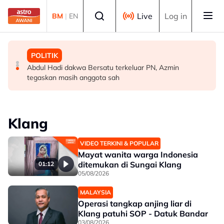
Skip to main content
Select language
Live
Log in
BM
|
EN
MALAYSIA
BISNES
POLITIK
[TERKINI] RCI Tabung Haji: LHDN serbu tiga premis
Selangor umum RS-2, sasar nilai ekonomi RM600 bilion
Abdul Hadi dakwa Bersatu terkeluar PN, Azmin
milik bekas kepimpinan tertinggi TH
menjelang 2030 - Amirudin
tegaskan masih anggota sah
Klang
VIDEO TERKINI & POPULAR
Mayat wanita warga Indonesia
ditemukan di Sungai Klang
01:12
05/08/2026
MALAYSIA
Operasi tangkap anjing liar di
Klang patuhi SOP - Datuk Bandar
03/08/2026