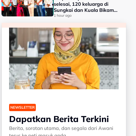
selesai, 120 keluarga di
Sungkai dan Kuala Bikam
terima geran tanah
1 hour ago
NEWSLETTER
Dapatkan Berita Terkini
Berita, sorotan utama, dan segala dari Awani
terus ke peti masuk anda.