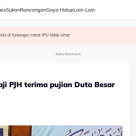
nes
Sukan
Rancangan
Gaya Hidup
Lain-Lain
R, KDM hadapi PRU16 - Shafie
kok tumbang - MBPP
ia di Selangor catat IPU tidak sihat
Advertisement
aji PJH terima pujian Duta Besar