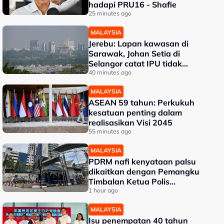
hadapi PRU16 - Shafie
25 minutes ago
MALAYSIA
Jerebu: Lapan kawasan di
Sarawak, Johan Setia di
Selangor catat IPU tidak
sihat
40 minutes ago
MALAYSIA
ASEAN 59 tahun: Perkukuh
kesatuan penting dalam
realisasikan Visi 2045
55 minutes ago
MALAYSIA
PDRM nafi kenyataan palsu
dikaitkan dengan Pemangku
Timbalan Ketua Polis
Negara
1 hour ago
MALAYSIA
Isu penempatan 40 tahun