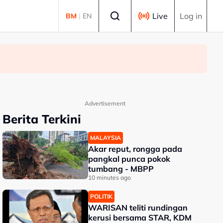
Select language
Live
Log in
BM
|
EN
Advertisement
Berita Terkini
MALAYSIA
Akar reput, rongga pada
pangkal punca pokok
tumbang - MBPP
10 minutes ago
POLITIK
WARISAN teliti rundingan
kerusi bersama STAR, KDM