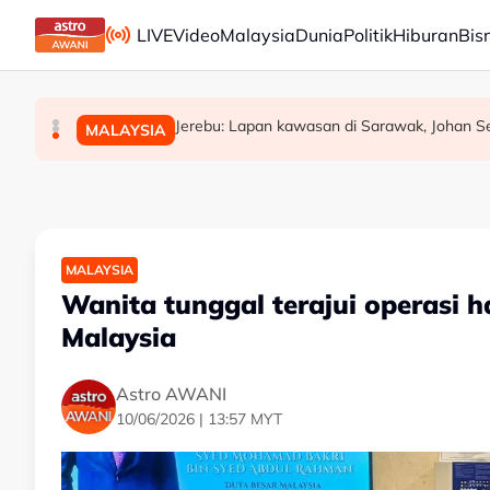
Skip to main content
LIVE
Video
Malaysia
Dunia
Politik
Hiburan
Bis
WARISAN teliti rundingan kerusi bersama STA
Akar reput, rongga pada pangkal punca po
Jerebu: Lapan kawasan di Sarawak, Johan Set
MALAYSIA
POLITIK
MALAYSIA
MALAYSIA
Wanita tunggal terajui operasi h
Malaysia
Astro AWANI
10/06/2026 | 13:57 MYT