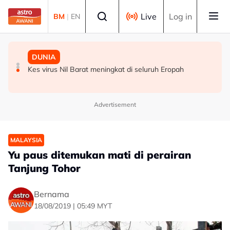
Skip to main content
Select language
Live
Log in
BM
|
EN
MALAYSIA
MALAYSIA
DUNIA
Kerajaan Negeri Selangor jumpa pekerja kilang
Ancaman penipuan digital kian serius, kerugian hampir
Kes virus Nil Barat meningkat di seluruh Eropah
Panasonic minggu depan
RM3 bilion
Advertisement
MALAYSIA
Yu paus ditemukan mati di perairan
Tanjung Tohor
Bernama
18/08/2019 | 05:49 MYT