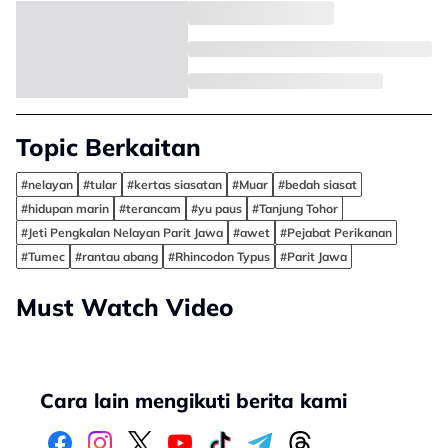
Topic Berkaitan
#nelayan
#tular
#kertas siasatan
#Muar
#bedah siasat
#hidupan marin
#terancam
#yu paus
#Tanjung Tohor
#Jeti Pengkalan Nelayan Parit Jawa
#awet
#Pejabat Perikanan
#Tumec
#rantau abang
#Rhincodon Typus
#Parit Jawa
Must Watch Video
Cara lain mengikuti berita kami