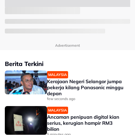
Advertisement
Berita Terkini
MALAYSIA
Kerajaan Negeri Selangor jumpa
pekerja kilang Panasonic minggu
depan
few seconds ago
MALAYSIA
Ancaman penipuan digital kian
serius, kerugian hampir RM3
bilion
5 minutes ago