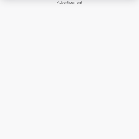
Advertisement
LAMAN HIBURAN LAIN
POLISI PRIVASI
TERMA PENGGUNAAN
IKLAN BERSAMA KAMI