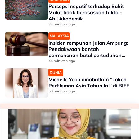
Persepsi negatif terhadap Bukit
Malut tidak berasaskan fakta -
Ahli Akademik
34 minutes ago
MALAYSIA
Insiden rempuhan Jalan Ampang:
Pendakwaan bantah
permohonan batal pertuduhan
bunuh
44 minutes ago
DUNIA
Michelle Yeoh dinobatkan "Tokoh
Perfileman Asia Tahun Ini" di BIFF
50 minutes ago