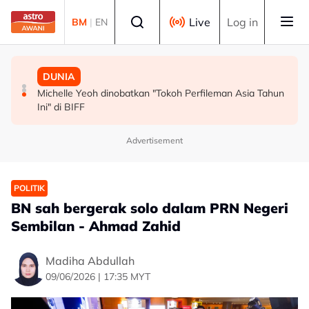
Skip to main content
Select language
Live
Log in
BM
|
EN
MALAYSIA
MALAYSIA
DUNIA
Persepsi negatif terhadap Bukit Malut tidak berasaskan
Insiden rempuhan Jalan Ampang: Pendakwaan bantah
Michelle Yeoh dinobatkan "Tokoh Perfileman Asia Tahun
fakta - Ahli Akademik
permohonan batal pertuduhan bunuh
Ini" di BIFF
Advertisement
POLITIK
BN sah bergerak solo dalam PRN Negeri
Sembilan - Ahmad Zahid
Madiha Abdullah
09/06/2026 | 17:35 MYT