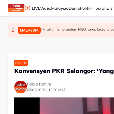
Skip to main content
LIVE
Video
Malaysia
Dunia
Politik
Hiburan
Bis
Kerajaan MADANI seimbang jaga kepentingan
TH teliti memorandum NGO, terus laksana ba
Malaysia, Kemboja komited perkukuh kerjas
MALAYSIA
MALAYSIA
MALAYSIA
POLITIK
Konvensyen PKR Selangor: ‘Yang 
Faida Rahim
07/02/2026 | 13:30 MYT