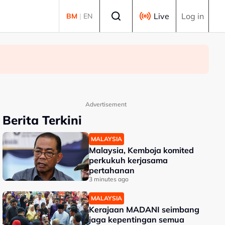
Select language
Live
Log in
BM
|
EN
Advertisement
Berita Terkini
MALAYSIA
Malaysia, Kemboja komited
perkukuh kerjasama
pertahanan
3 minutes ago
MALAYSIA
Kerajaan MADANI seimbang
jaga kepentingan semua