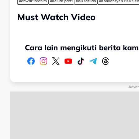
#anwar ibrahim
#keluar parti
#isu rasuah
#Konvensyen PKR Sel
Must Watch Video
Cara lain mengikuti berita kam
Adver