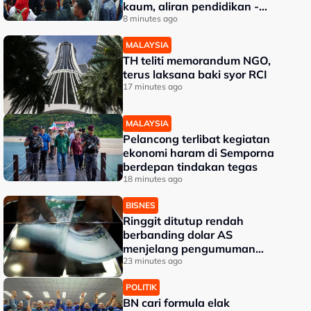
kaum, aliran pendidikan -
PM
8 minutes ago
MALAYSIA
TH teliti memorandum NGO,
terus laksana baki syor RCI
17 minutes ago
MALAYSIA
Pelancong terlibat kegiatan
ekonomi haram di Semporna
berdepan tindakan tegas
18 minutes ago
BISNES
Ringgit ditutup rendah
berbanding dolar AS
menjelang pengumuman
data pasaran buruh AS
23 minutes ago
POLITIK
BN cari formula elak