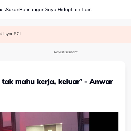
nes
Sukan
Rancangan
Gaya Hidup
Lain-Lain
 semua kaum, aliran pendidikan - PM
ki syor RCI
ama pertahanan
Advertisement
tak mahu kerja, keluar’ - Anwar