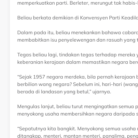
memperkuatkan parti. Berleter, merungut tak habis-h
Beliau berkata demikian di Konvensyen Parti Keadila
Dalam pada itu, beliau menekankan bahawa cabaran 
membabitkan isu penyelewengan dan rasuah yang te
Tegas beliau lagi, tindakan tegas terhadap merek
keberanian kerajaan dalam memastikan negara bera
“Sejak 1957 negara merdeka, bila pernah kerajaan
berbilion wang negara? Sebelum ini, hari-hari (wang) 
berada di landasan yang betul,” ujarnya.
Mengulas lanjut, beliau turut mengingatkan semua
menyokong usaha membersihkan negara daripada 
“Sepatutnya kita bangkit. Menyokong semua usaha m
ditangkap, menteri, mantan menteri, panglima, peng