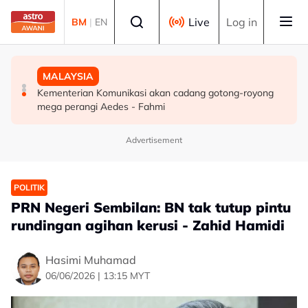
Skip to main content
Select language
Live
Log in
BM
|
EN
MALAYSIA
SUKAN
MALAYSIA
TMJ terima menghadap pemilik bersama Chelsea FC
Gabriel Palmero sah milik JDT!
Kementerian Komunikasi akan cadang gotong-royong
menjelang aksi persahabatan malam ini
mega perangi Aedes - Fahmi
Advertisement
POLITIK
PRN Negeri Sembilan: BN tak tutup pintu
rundingan agihan kerusi - Zahid Hamidi
Hasimi Muhamad
06/06/2026 | 13:15 MYT