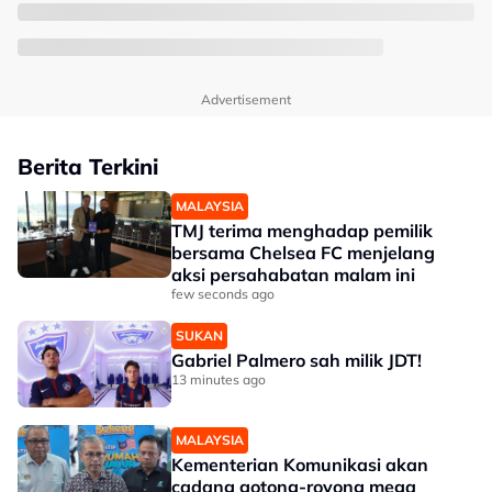
Advertisement
Berita Terkini
MALAYSIA
TMJ terima menghadap pemilik
bersama Chelsea FC menjelang
aksi persahabatan malam ini
few seconds ago
SUKAN
Gabriel Palmero sah milik JDT!
13 minutes ago
MALAYSIA
Kementerian Komunikasi akan
cadang gotong-royong mega