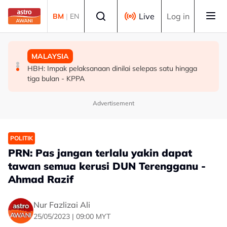
Skip to main content
Select language
Live
Log in
BM
|
EN
DUNIA
MALAYSIA
MALAYSIA
Bangunan kerajaan Jakarta ditimpa kebakaran, seorang
[TERKINI] RCI Tabung Haji: Agong titah siasatan hingga
HBH: Impak pelaksanaan dinilai selepas satu hingga
pekerja diselamatkan
ke lubang cacing, kawalan sempadan diperkukuh
tiga bulan - KPPA
Advertisement
POLITIK
PRN: Pas jangan terlalu yakin dapat
tawan semua kerusi DUN Terengganu -
Ahmad Razif
Nur Fazlizai Ali
25/05/2023 | 09:00 MYT