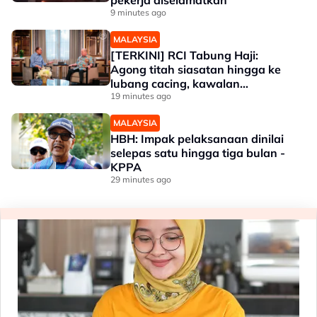
pekerja diselamatkan
9 minutes ago
MALAYSIA
[TERKINI] RCI Tabung Haji:
Agong titah siasatan hingga ke
lubang cacing, kawalan
sempadan diperkukuh
19 minutes ago
MALAYSIA
HBH: Impak pelaksanaan dinilai
selepas satu hingga tiga bulan -
KPPA
29 minutes ago