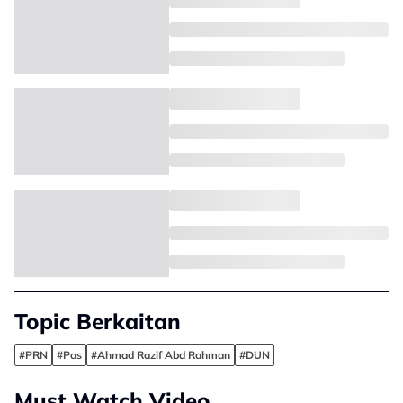
Topic Berkaitan
#PRN
#Pas
#Ahmad Razif Abd Rahman
#DUN
Must Watch Video