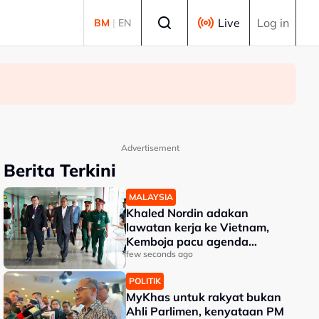
Select language
Live
Log in
BM
|
EN
Advertisement
Berita Terkini
MALAYSIA
Khaled Nordin adakan
lawatan kerja ke Vietnam,
Kemboja pacu agenda
pertahanan
few seconds ago
POLITIK
MyKhas untuk rakyat bukan
Ahli Parlimen, kenyataan PM