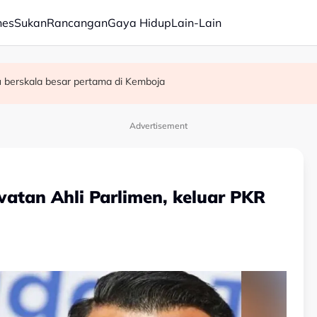
nes
Sukan
Rancangan
Gaya Hidup
Lain-Lain
u berskala besar pertama di Kemboja
ataan PM tepat - Fahmi
tnam, Kemboja pacu agenda pertahanan
Advertisement
watan Ahli Parlimen, keluar PKR