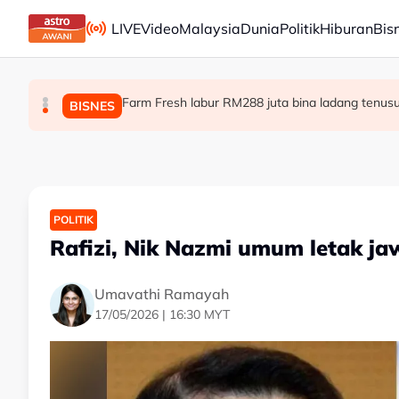
Skip to main content
LIVE
Video
Malaysia
Dunia
Politik
Hiburan
Bis
Farm Fresh labur RM288 juta bina ladang tenus
MyKhas untuk rakyat bukan Ahli Parlimen, keny
Khaled Nordin adakan lawatan kerja ke Vie
MALAYSIA
POLITIK
BISNES
POLITIK
Rafizi, Nik Nazmi umum letak ja
Umavathi Ramayah
17/05/2026 | 16:30 MYT