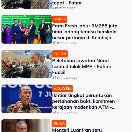
tepat - Fahmi
4 minutes ago
BISNES
Farm Fresh labur RM288 juta
bina ladang tenusu berskala
besar pertama di Kemboja
10 minutes ago
POLITIK
Peletakan jawatan Nurul
Izzah ditolak MPP - Fahmi
Fadzil
14 minutes ago
MALAYSIA
Ikhtiar tingkat peruntukan
pertahanan bukti komitmen
kerajaan modenkan ATM -
Panglima
24 minutes ago
DUNIA
Menteri Luar Iran seru