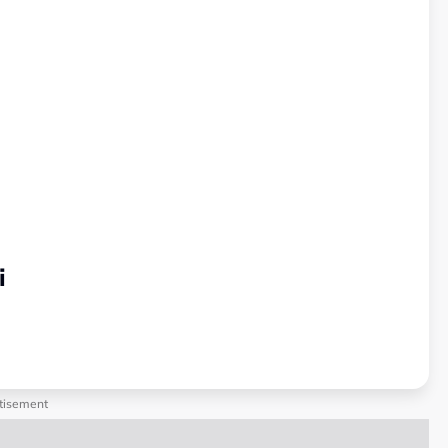
i
tisement