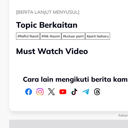
[BERITA LANJUT MENYUSUL]
Topic Berkaitan
#Rafizi Ramli
#Nik Nazmi
#keluar parti
#parti baharu
Must Watch Video
Cara lain mengikuti berita kam
Adver