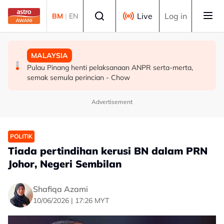
Skip to main content
Select language
Live
Log in
BM
|
EN
DUNIA
SUKAN
MALAYSIA
Syarikat Minyak Nasional Abu Dhabi terkena serangan
Hakim Danish kekal bersama MSi Racing Team musim
Pulau Pinang henti pelaksanaan ANPR serta-merta,
peluru berpandu di Selat Hormuz
depan
semak semula perincian - Chow
Advertisement
POLITIK
Tiada pertindihan kerusi BN dalam PRN
Johor, Negeri Sembilan
Shafiqa Azami
10/06/2026 | 17:26 MYT