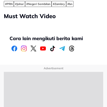
#PRN
#Johor
#Negeri Sembilan
#Zambry
#bn
Must Watch Video
Cara lain mengikuti berita kami
Advertisement