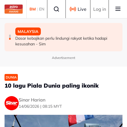
Skip to main content
Select language
Live
Log in
BM
|
EN
POLITIK
MALAYSIA
MALAYSIA
PH sambut baik keterbukaan BN runding angihan kerusi
Dua lelaki ditahan ketika sedang berlumba haram di
Dasar kebajikan perlu lindungi rakyat ketika hadapi
di Melaka - Fahmi
Kuala Kedah
kesusahan - Sim
Advertisement
DUNIA
10 lagu Piala Dunia paling ikonik
Sinar Harian
14/06/2026 | 08:15 MYT