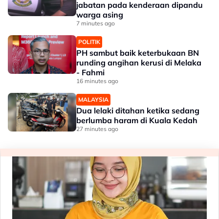
jabatan pada kenderaan dipandu
warga asing
7 minutes ago
POLITIK
PH sambut baik keterbukaan BN
runding angihan kerusi di Melaka
- Fahmi
16 minutes ago
MALAYSIA
Dua lelaki ditahan ketika sedang
berlumba haram di Kuala Kedah
27 minutes ago