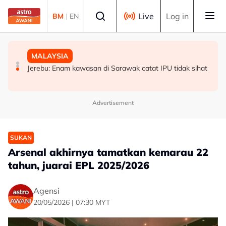
Skip to main content
Select language
Live
Log in
BM
|
EN
MALAYSIA
MALAYSIA
MALAYSIA
Polis siasat pemilik, motif bagasi disyaki mengandungi
Abang Johari enggan dedah isi pertemuan dengan
Jerebu: Enam kawasan di Sarawak catat IPU tidak sihat
bahan letupan
Agong
Advertisement
SUKAN
Arsenal akhirnya tamatkan kemarau 22
tahun, juarai EPL 2025/2026
Agensi
20/05/2026 | 07:30 MYT